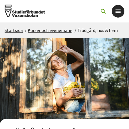
Startsida
/
Kurser och evenemang
/
Trädgård, hus & hem
Det här gör vi
För dig som
Sök kurser och evenemang
Om SV
Starta studiecirkel
Cirkelledare