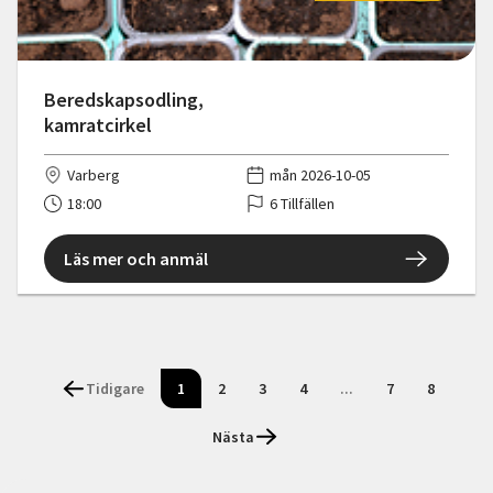
Beredskapsodling,
kamratcirkel
Varberg
mån 2026-10-05
18:00
6 Tillfällen
Läs mer och anmäl
Tidigare
1
2
3
4
...
7
8
Nästa