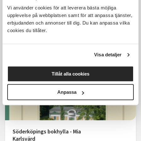
Vi använder cookies för att leverera bästa möjliga
Söderköpings bokhylla - Lena
upplevelse på webbplatsen samt för att anpassa tjänster,
Granefelt
erbjudanden och annonser till dig. Du kan anpassa vilka
cookies du tillåter.
Söderköping
mån 2026-08-24
19:00
1 Tillfällen
Visa detaljer
Läs mer och anmäl
Tillåt alla cookies
Anpassa
160 SEK
Söderköpings bokhylla - Mia
Karlsvärd