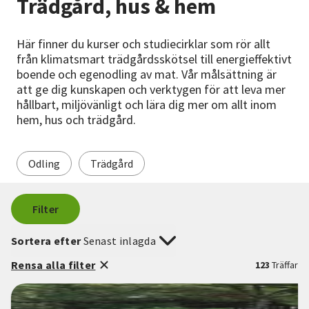
Trädgård, hus & hem
Nyheter
Här finner du kurser och studiecirklar som rör allt
Avdelningar
från klimatsmart trädgårdsskötsel till energieffektivt
boende och egenodling av mat. Vår målsättning är
att ge dig kunskapen och verktygen för att leva mer
hållbart, miljövänligt och lära dig mer om allt inom
Lyssna
hem, hus och trädgård.
Odling
Trädgård
Filter
Sortera efter
Senast inlagda
Rensa alla filter
123
Träffar