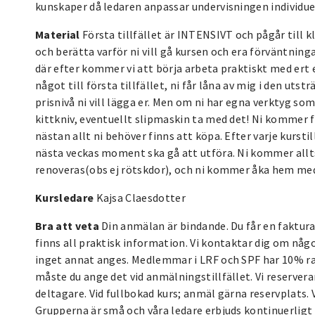
kunskaper då ledaren anpassar undervisningen individue
Material
Första tillfället är INTENSIVT och pågår till k
och berätta varför ni vill gå kursen och era förväntnin
där efter kommer vi att börja arbeta praktiskt med ert
något till första tillfället, ni får låna av mig i den uts
prisnivå ni vill lägga er. Men om ni har egna verktyg so
kittkniv, eventuellt slipmaskin ta med det! Ni kommer 
nästan allt ni behöver finns att köpa. Efter varje kurs
nästa veckas moment ska gå att utföra. Ni kommer allts
renoveras(obs ej rötskdor), och ni kommer åka hem med e
Kursledare
Kajsa Claesdotter
Bra att veta
Din anmälan är bindande. Du får en faktura 
finns all praktisk information. Vi kontaktar dig om någo
inget annat anges. Medlemmar i LRF och SPF har 10% rab
måste du ange det vid anmälningstillfället. Vi reserverar
deltagare. Vid fullbokad kurs; anmäl gärna reservplats. V
Grupperna är små och våra ledare erbjuds kontinuerligt