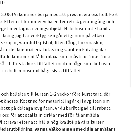
llt
l 20.00! Vi kommer börja med att presentera oss helt kort
gar. Efter det kommer vi ha en teoretisk genomgång och
 eget medtagna övningsobjekt. Ni behöver inte handla
träckning jag har verktyg sen går vi igenom på vilken
m skrapor, varmluftspistol, liten tång, borrmaskin,
få en del kursmaterial utav mig samt en katalog där
tillfälle kommer ni få hemläxa som måste utföras för att
å till första kurs tillfället med en båge som behöver
n helt renoverad båge sista tillfället!
och kallelse till kursen 1-2 veckor före kursstart, där
t ändras. Kostnad för material ingår ej i avgiften om
att på deltagaravgiften. Är du berättigad till rabatt
 oss för att ställa in cirklar med för få anmälda
i strävar efter att hålla hög kvalité på våra kurser.
 ledarutbildning.
Varmt välkommen med din anmälan!