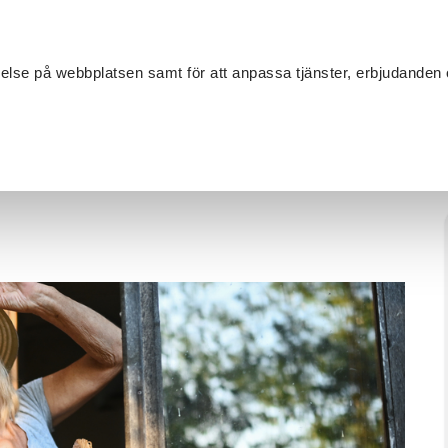
Sök
velse på webbplatsen samt för att anpassa tjänster, erbjudanden 
Om SV
Sta
MANG
/
Fönsterrenovering