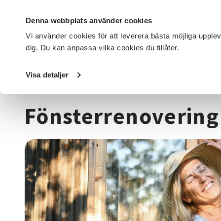
Denna webbplats använder cookies
Vi använder cookies för att leverera bästa möjliga upple
dig. Du kan anpassa vilka cookies du tillåter.
DET HÄR GÖR VI
FÖR DIG SOM
SÖK KURSER OCH EVENE
Visa detaljer
Startsida
/
Kurser och evenemang
/
Trädgård, hus & hem
Fönsterrenovering