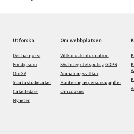
Utforska
Om webbplatsen
K
Det här gör vi
Villkor och information
K
För dig som
SVs Integritetspolicy, GDPR
K
V
Om SV
Anmälningsvillkor
K
Starta studiecirkel
Hantering av personuppgifter
V
Cirkelledare
Om cookies
Nyheter