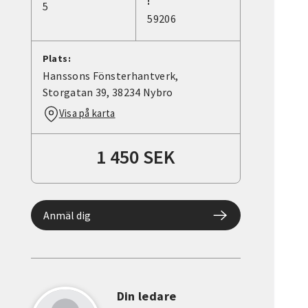
:
5
59206
Plats:
Hanssons Fönsterhantverk,
Storgatan 39, 38234 Nybro
Visa på karta
1 450 SEK
Anmäl dig
Din ledare