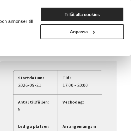
Lyssna
Tillåt alla cookies
och annonser till
rta studiecirkel
Cirkelledare
Nyheter
Avdelningar
Anpassa
Startdatum:
Tid:
2026-09-21
17:00 - 20:00
Antal tillfällen:
Veckodag:
5
Lediga platser:
Arrangemangsnr