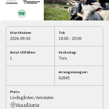
Nyheter
Avdelningar
Startdatum:
Tid:
Lyssna
2026-09-03
18:00 - 20:00
Antal tillfällen:
Veckodag:
1
Tors
Arrangemangsnr:
62845
Plats:
Lövåsgården, Vemdalen
Visa på karta