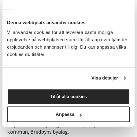
Datum:
3 september
Denna webbplats använder cookies
Tid:
18:00
Vi använder cookies för att leverera bästa möjliga
upplevelse på webbplatsen samt för att anpassa tjänster,
Plats:
Lövås Vemdalen
erbjudanden och annonser till dig. Du kan anpassa vilka
cookies du tillåter.
Kostnad:
Gratis
Föranmälan:
Föranmäl dig gärna så att vi kan
planera fika och möblering.
Visa detaljer
Tillåt alla cookies
Arrangemanget sker genom Leader Grogrund och
projektet Landsbygdslabbet.
Anpassa
I samarbete med: Hela Sverige ska Leva Jämtlands
län, Åre kommun, Bergs kommun, Härjedalens
kommun, Bredbyns byalag.