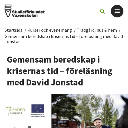
Startsida
/
Kurser och evenemang
/
Trädgård, hus & hem
/
Det här gör vi
Gemensam beredskap i krisernas tid – föreläsning med David
Jonstad
För dig som
Gemensam beredskap i
krisernas tid – föreläsning
Sök kurser och evenemang
med David Jonstad
Om SV
Starta studiecirkel
Cirkelledare