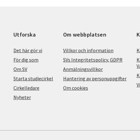
Utforska
Om webbplatsen
K
Det här gör vi
Villkor och information
K
För dig som
SVs Integritetspolicy, GDPR
K
V
Om SV
Anmälningsvillkor
K
Starta studiecirkel
Hantering av personuppgifter
V
Cirkelledare
Om cookies
Nyheter