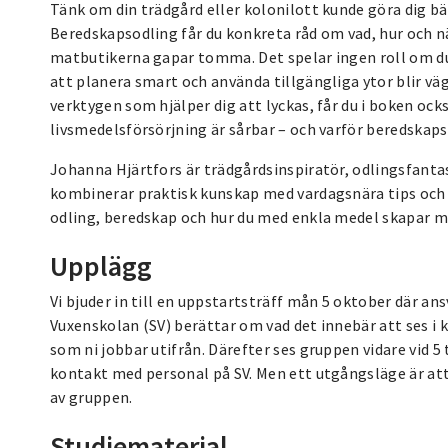
Tänk om din trädgård eller kolonilott kunde göra dig bät
Beredskapsodling får du konkreta råd om vad, hur och när 
matbutikerna gapar tomma. Det spelar ingen roll om du ä
att planera smart och använda tillgängliga ytor blir väg
verktygen som hjälper dig att lyckas, får du i boken ocks
livsmedelsförsörjning är sårbar – och varför beredskapso
Johanna Hjärtfors är trädgårdsinspiratör, odlingsfant
kombinerar praktisk kunskap med vardagsnära tips och d
odling, beredskap och hur du med enkla medel skapar 
Upplägg
Vi bjuder in till en uppstartsträff mån 5 oktober där a
Vuxenskolan (SV) berättar om vad det innebär att ses i 
som ni jobbar utifrån. Därefter ses gruppen vidare vid
kontakt med personal på SV. Men ett utgångsläge är att
av gruppen.
Studiematerial