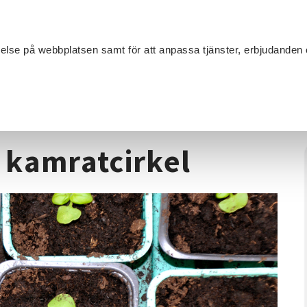
Sök
velse på webbplatsen samt för att anpassa tjänster, erbjudanden 
Om SV
Sta
MANG
/
Odling
/
Beredskapsodling, kamratcirkel
 kamratcirkel