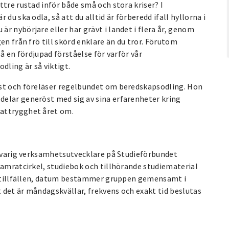
tre rustad inför både små och stora kriser? I
du ska odla, så att du alltid är förberedd ifall hyllorna i
r nybörjare eller har grävt i landet i flera år, genom
en från frö till skörd enklare än du tror. Förutom
å en fördjupad förståelse för varför vår
dling är så viktigt.
ast och föreläser regelbundet om beredskapsodling. Hon
elar generöst med sig av sina erfarenheter kring
mattrygghet året om.
nsvarig verksamhetsutvecklare på Studieförbundet
kamratcirkel, studiebok och tillhörande studiematerial
 5 tillfällen, datum bestämmer gruppen gemensamt i
 det är måndagskvällar, frekvens och exakt tid beslutas