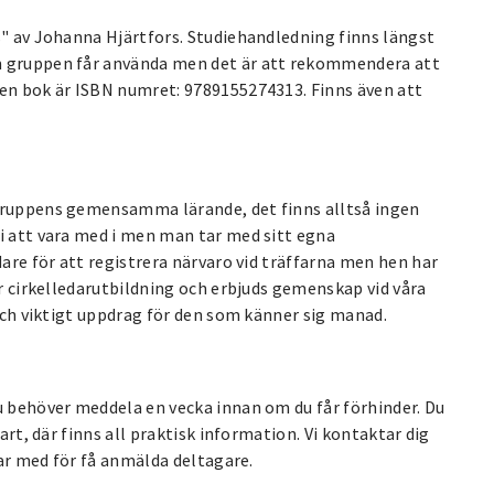
s" av Johanna Hjärtfors. Studiehandledning finns längst
om gruppen får använda men det är att rekommendera att
gen bok är ISBN numret: 9789155274313. Finns även att
 gruppens gemensamma lärande, det finns alltså ingen
ri att vara med i men man tar med sitt egna
dare för att registrera närvaro vid träffarna men hen har
år cirkelledarutbildning och erbjuds gemenskap vid våra
 och viktigt uppdrag för den som känner sig manad.
u behöver meddela en vecka innan om du får förhinder. Du
art, där finns all praktisk information. Vi kontaktar dig
lar med för få anmälda deltagare.