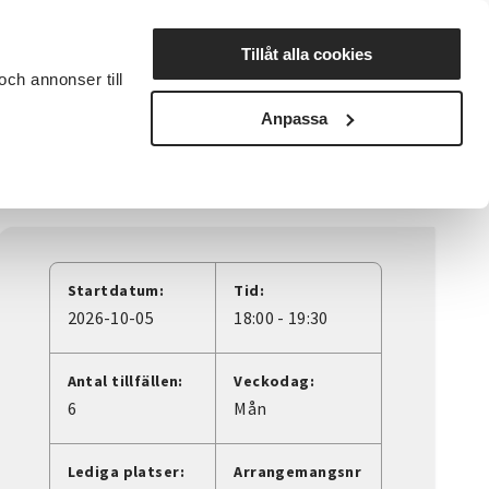
Lyssna
Tillåt alla cookies
och annonser till
rta studiecirkel
Cirkelledare
Nyheter
Avdelningar
Anpassa
Startdatum:
Tid:
2026-10-05
18:00 - 19:30
Antal tillfällen:
Veckodag:
6
Mån
Lediga platser:
Arrangemangsnr