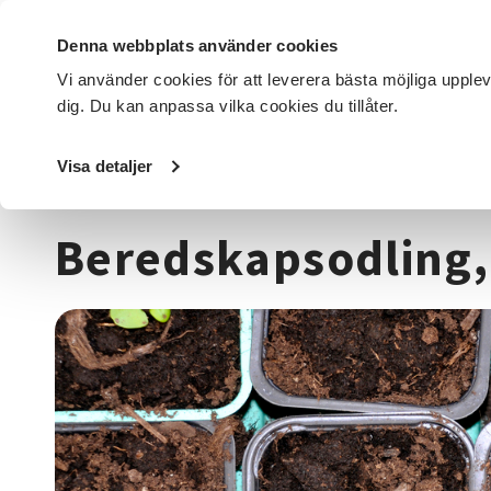
Denna webbplats använder cookies
Vi använder cookies för att leverera bästa möjliga upple
dig. Du kan anpassa vilka cookies du tillåter.
DET HÄR GÖR VI
FÖR DIG SOM
SÖK KURSER OCH EVENE
Visa detaljer
Startsida
/
Kurser och evenemang
/
Trädgård, hus & hem
Beredskapsodling,