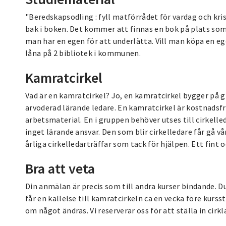
"Beredskapsodling : fyll matförrådet för vardag och kri
bak i boken. Det kommer att finnas en bok på plats s
man har en egen för att underlätta. Vill man köpa en e
låna på 2 bibliotek i kommunen.
Kamratcirkel
Vad är en kamratcirkel? Jo, en kamratcirkel bygger på
arvoderad lärande ledare. En kamratcirkel är kostnadsf
arbetsmaterial. En i gruppen behöver utses till cirkelle
inget lärande ansvar. Den som blir cirkelledare får gå v
årliga cirkelledarträffar som tack för hjälpen. Ett fint
Bra att veta
Din anmälan är precis som till andra kurser bindande. D
får en kallelse till kamratcirkeln ca en vecka före kursst
om något ändras. Vi reserverar oss för att ställa in cirk