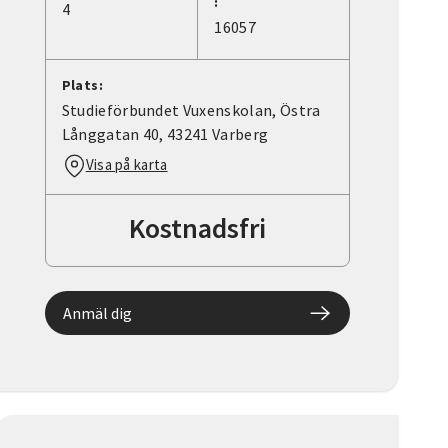
:
4
16057
Plats:
Studieförbundet Vuxenskolan, Östra
Långgatan 40, 43241 Varberg
Visa på karta
Kostnadsfri
Anmäl dig