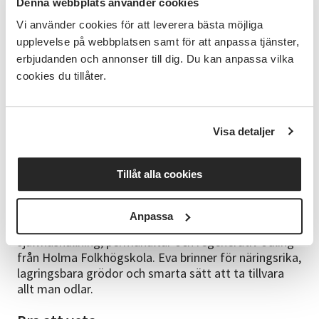
Denna webbplats använder cookies
Förkunskaper
Vi använder cookies för att leverera bästa möjliga
Inga förkunskaper krävs – detta är en grundkurs för
upplevelse på webbplatsen samt för att anpassa tjänster,
nybörjare och lite mer erfarna.
erbjudanden och annonser till dig. Du kan anpassa vilka
cookies du tillåter.
Material
Vi utgår från boken Rätt ur jorden : handbok i
självhushållning av Bella Linde och Lena Granefeldt
Visa detaljer
som du kan låna på biblioteket eller köper själv inför
kursstart. Det är inget krav att du har boken för att
kunna gå kursen.
Tillåt alla cookies
Kursledare
Anpassa
Eva Lundqvist – passionerad odlare med utbildning i
självhushållning, permakultur och regenerativ odling
från Holma Folkhögskola. Eva brinner för näringsrika,
lagringsbara grödor och smarta sätt att ta tillvara
allt man odlar.