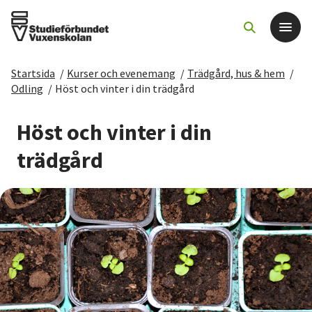
Startsida
/
Kurser och evenemang
/
Trädgård, hus & hem
/
Det här gör vi
Odling
/
Höst och vinter i din trädgård
För dig som
Höst och vinter i din
trädgård
Sök kurser och evenemang
Om SV
Starta studiecirkel
Cirkelledare