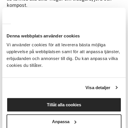
kompost.
Föreläsare
John Taylor är trädgårdsmästare, författare och
programledare för programmet Trädgårdstider
(SVT) och podden Trädgården med Pernilla och John
Denna webbplats använder cookies
(SR P1). Under åren 1996–2017 utvecklade Taylor
Vi använder cookies för att leverera bästa möjliga
Slottsträdgården i Malmö. Parallellt med sitt
upplevelse på webbplatsen samt för att anpassa tjänster,
författarskap och programledarroll har han en stor
erbjudanden och annonser till dig. Du kan anpassa vilka
äppelodling där han tillverkar cider tillsammans med
cookies du tillåter.
hustrun Torun och vännen Johan.
Kostnad och anmälan
Kostnad 200 kr. Som medlem i Trädgårdsföreningen
Visa detaljer
Ärtan i Svalöv betalar du endast 150 kr. Meddela
detta vid anmälan. På anmälningsbekräftelsen
kommer det att stå 200 kr, med summan justeras till
Tillåt alla cookies
150 kr innan fakturan skickas ut.
För frågor om arrangemanget kontaktar du Snezana
Anpassa