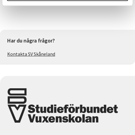
Alagic på 070-4345402 eller: snezana.alagic@sv.se
Har du några frågor?
Kontakta SV Skåneland