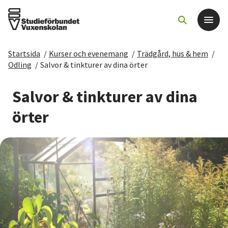
Startsida
/
Kurser och evenemang
/
Trädgård, hus & hem
/
Det här gör vi
Odling
/
Salvor & tinkturer av dina örter
För dig som
Salvor & tinkturer av dina
örter
Sök kurser och evenemang
Om SV
Starta studiecirkel
Cirkelledare