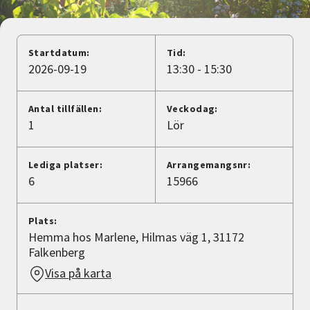
Nyheter
Avdelningar
Startdatum:
Tid:
2026-09-19
13:30 - 15:30
Lyssna
Antal tillfällen:
Veckodag:
1
Lör
Lediga platser:
Arrangemangsnr:
6
15966
Plats:
Hemma hos Marlene, Hilmas väg 1, 31172
Falkenberg
Visa på karta