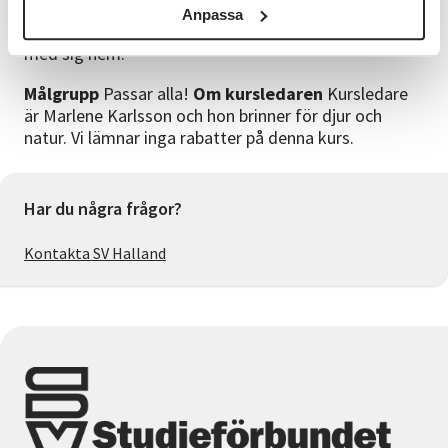
Glöm inte att Lunch bokas separat 125 kr Vid bokning
Anpassa
av heldag får man dessutom ett örtpaket som gåva
med sig hem.
Målgrupp
Passar alla!
Om kursledaren
Kursledare
är Marlene Karlsson och hon brinner för djur och
natur. Vi lämnar inga rabatter på denna kurs.
Har du några frågor?
Kontakta SV Halland