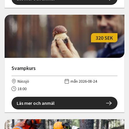
320 SEK
Svampkurs
Nässjö
mån 2026-08-24
18:00
Läs mer och anmäl