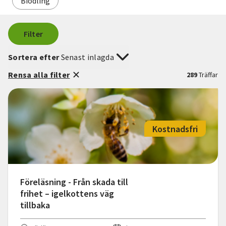
Biodling
Filter
Sortera efter
Senast inlagda
Rensa alla filter
289
Träffar
Kostnadsfri
Föreläsning - Från skada till
frihet – igelkottens väg
tillbaka