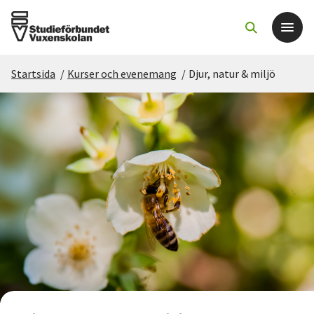
Startsida
/
Kurser och evenemang
/
Djur, natur & miljö
Det här gör vi
För dig som
Sök kurser och evenemang
Om SV
Starta studiecirkel
Cirkelledare