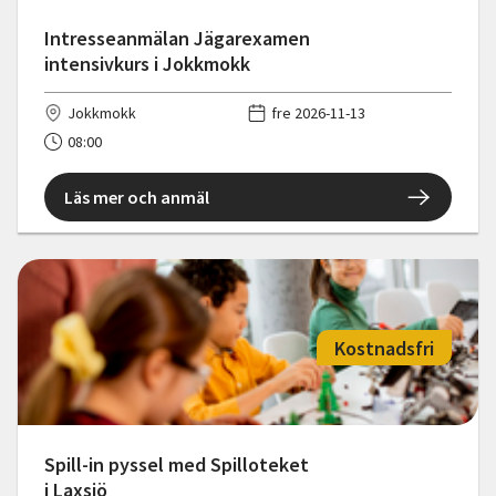
Intresseanmälan Jägarexamen
intensivkurs i Jokkmokk
Jokkmokk
fre 2026-11-13
08:00
Läs mer och anmäl
Kostnadsfri
Spill-in pyssel med Spilloteket
i Laxsjö