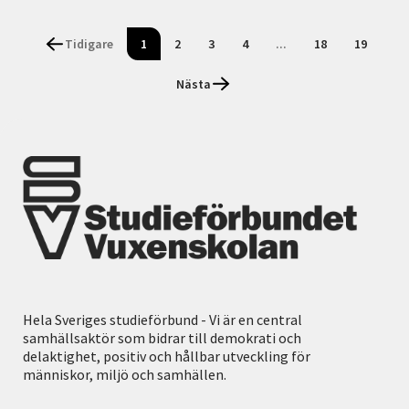
Tidigare
1
2
3
4
...
18
19
Nästa
Hela Sveriges studieförbund - Vi är en central
samhällsaktör som bidrar till demokrati och
delaktighet, positiv och hållbar utveckling för
människor, miljö och samhällen.