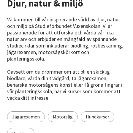
Djur, natur & miljö
Nyheter
Avdelningar
Välkommen till vår inspirerande värld av djur, natur
och miljö på Studieförbundet Vuxenskolan. Vi är
passionerade för att utforska och vårda vår rika
natur arv och erbjuder en mångfald av spännande
Lyssna
studiecirklar som inkluderar biodling, rosbeskärning,
jägarexamen, motorsågskörkort och
planteringsskola.
Oavsett om du drömmer om att bli en skicklig
biodlare, vårda din trädgård, ta jägarexamen,
behärska motorsågens konst eller få gröna fingrar i
vår planteringsskola, har vi kurser som kommer att
väcka ditt intresse.
Jägarexamen
Motorsåg
Hundkurser