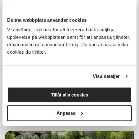
Denna webbplats använder cookies
Vi använder cookies för att leverera bästa möjliga
150 SEK
upplevelse på webbplatsen samt för att anpassa tjänster,
erbjudanden och annonser till dig. Du kan anpassa vilka
cookies du tillåter.
Föreläsning om biodling, tema
invintring och varroa
Visa detaljer
Distans
sön 2026-08-09
Tillåt alla cookies
18:30
Läs mer och anmäl
Anpassa