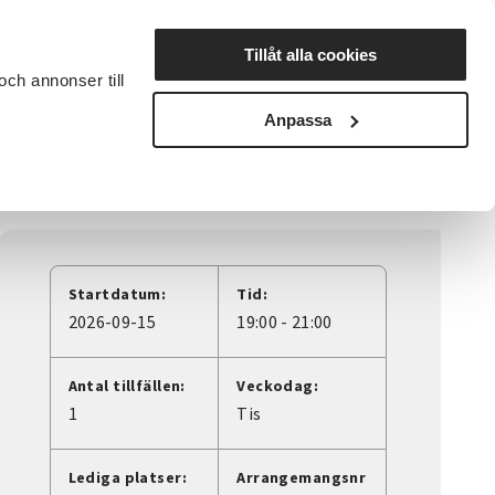
Lyssna
Tillåt alla cookies
och annonser till
rta studiecirkel
Cirkelledare
Nyheter
Avdelningar
Anpassa
Startdatum:
Tid:
2026-09-15
19:00 - 21:00
Antal tillfällen:
Veckodag:
1
Tis
Lediga platser:
Arrangemangsnr