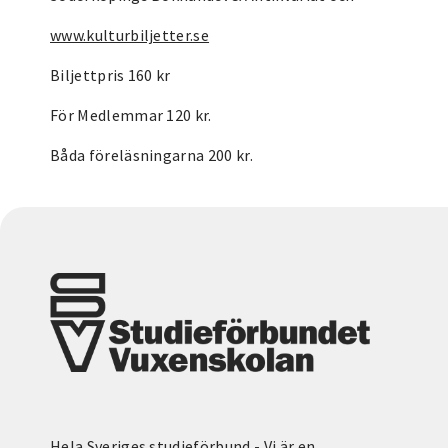
www.kulturbiljetter.se
Biljettpris 160 kr
För Medlemmar 120 kr.
Båda föreläsningarna 200 kr.
Hela Sveriges studieförbund - Vi är en