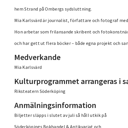
hem Strand på Ombergs sydsluttning.
Mia Karlsvärd är journalist, författare och fotograf me
Hon arbetar som frilansande skribent och fotokonstnär,
och har gett ut flera böcker – både egna projekt och s
Medverkande
Mia Karlsvärd
Kulturprogrammet arrangeras i 
Riksteatern Söderköping
Anmälningsinformation
Biljetter släpps i slutet av juli så håll utkik på
Söderköpings Bokhandel & Antikvariat och