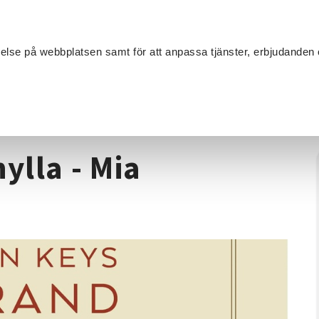
Sök
velse på webbplatsen samt för att anpassa tjänster, erbjudanden 
Om SV
Sta
MANG
/
Söderköpings bokhylla - Mia Karlsvärd
lla - Mia