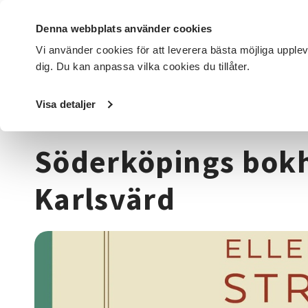
Denna webbplats använder cookies
Vi använder cookies för att leverera bästa möjliga upple
dig. Du kan anpassa vilka cookies du tillåter.
DET HÄR GÖR VI
FÖR DIG SOM
SÖK KURSER OCH EVENE
Visa detaljer
Startsida
/
Kurser och evenemang
/
Trädgård, hus & hem
Söderköpings bokhy
Karlsvärd