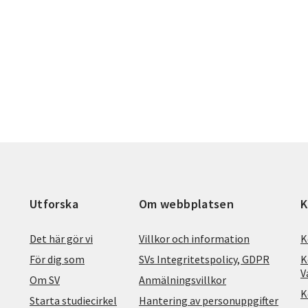
Utforska
Om webbplatsen
K
Det här gör vi
Villkor och information
K
För dig som
SVs Integritetspolicy, GDPR
K
V
Om SV
Anmälningsvillkor
K
Starta studiecirkel
Hantering av personuppgifter