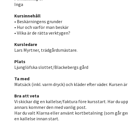
Inga
Kursinnehåll
• Beskärningens grunder
• Hur och varför man beskär
• Vilka är de rätta verktygen?
Kursledare
Lars Myrtner, trädgårdsmästare.
Plats
Ljunglöfska slottet/Blackebergs gård
Ta med
Matsäck (inkl. varm dryck) och kläder efter väder. Kursen ä
Bra att veta
Vi skickar dig en kallelse/faktura före kursstart. Har du u
annars kommer den med vanlig post.
Har du valt Klarna eller använt kortbetalning (som går g
en kallelse innan start.