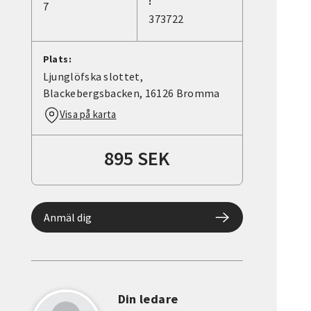
:
7
373722
Plats:
Ljunglöfska slottet,
Blackebergsbacken, 16126 Bromma
Visa på karta
895 SEK
Anmäl dig
Din ledare