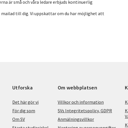
perna är små och våra ledare erbjuds kontinuerlig
mailad till dig. Vi uppskattar om du har möjlighet att
Utforska
Om webbplatsen
K
Det här gör vi
Villkor och information
K
För dig som
SVs Integritetspolicy, GDPR
K
V
Om SV
Anmälningsvillkor
K
Starta studiecirkel
Hantering av personuppgifter