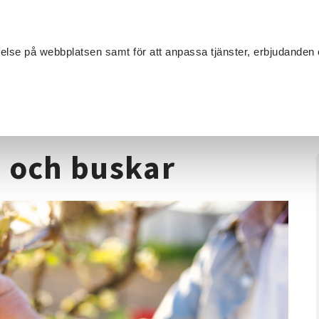
Sök
velse på webbplatsen samt för att anpassa tjänster, erbjudanden 
Om SV
Sta
MANG
/
Trädgård
/
Beskärning av träd och buskar
d och buskar