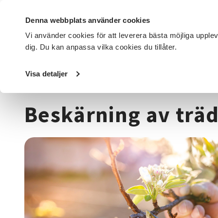
Denna webbplats använder cookies
Vi använder cookies för att leverera bästa möjliga upple
dig. Du kan anpassa vilka cookies du tillåter.
DET HÄR GÖR VI
FÖR DIG SOM
SÖK KURSER OCH EVENE
Visa detaljer
Startsida
/
Kurser och evenemang
/
Trädgård, hus & hem
Beskärning av trä