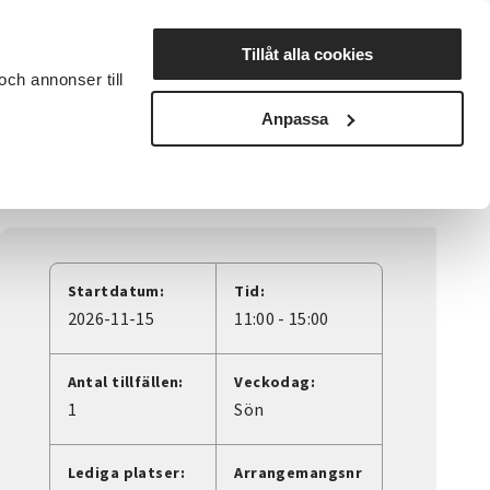
Lyssna
Tillåt alla cookies
och annonser till
rta studiecirkel
Cirkelledare
Nyheter
Avdelningar
Anpassa
Startdatum:
Tid:
2026-11-15
11:00 - 15:00
Antal tillfällen:
Veckodag:
1
Sön
Lediga platser:
Arrangemangsnr