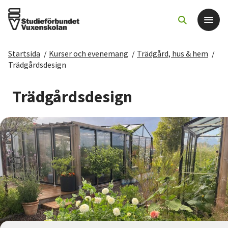
Startsida
/
Kurser och evenemang
/
Trädgård, hus & hem
/
Det här gör vi
Trädgårdsdesign
För dig som
Trädgårdsdesign
Sök kurser och evenemang
Om SV
Starta studiecirkel
Cirkelledare