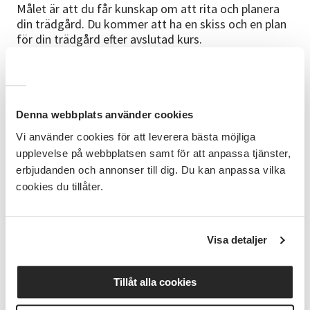
Målet är att du får kunskap om att rita och planera
din trädgård. Du kommer att ha en skiss och en plan
för din trädgård efter avslutad kurs.
Innehåll
Vi kommer att jobba kreativt tillsammans. Områden
vi bland annat kommer att beröra är;
Denna webbplats använder cookies
• Trädgårdsstilar
Vi använder cookies för att leverera bästa möjliga
upplevelse på webbplatsen samt för att anpassa tjänster,
• Rita en enkel trädgårdsskiss
erbjudanden och annonser till dig. Du kan anpassa vilka
cookies du tillåter.
• Trädgårdens rum
• Växtval
Visa detaljer
• Odling
• Skörd
Tillåt alla cookies
• Möblering