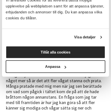
Vi använder cookies för att leverera bästa möjliga
berättade om vad vi gör. Men det var också folk som
upplevelse på webbplatsen samt för att anpassa tjänster,
kom fram och var nyfikna och började fråga. Några
erbjudanden och annonser till dig. Du kan anpassa vilka
kände igen SV:s logga och frågade om våra kurser
cookies du tillåter.
och då blev det ingången på samtalet. Några hade
sett våra annonser och kom för att de ville prata,
berättar Jonas Nilsson.
Visa detaljer
Ser du projektet som lyckat?
Tillåt alla cookies
- Jag är jättenöjd med idén och de fina samtalen
som blev av. Jag tror att de besökare som kom fick
med sig nya kunskaper som de i sin tur kan föra
Anpassa
vidare, och jag vet att de tre personerna i tältet var
väldigt nöjda med de möten de hade. Fick jag önska
något mer så är det att fler vågat stanna och prata.
Många pratade med mig men när jag sen berättade
om vad som pågick i tältet kom de på att de hade
bråttom någon annanstans. En fråga som jag tar
med till framtiden är hur jag kan göra så att fler
känner sig modiga och vågar sätta sig ner och