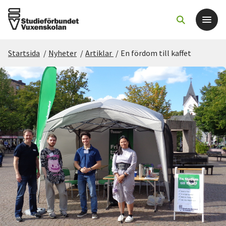
Startsida
/
Nyheter
/
Artiklar
/
En fördom till kaffet
Det här gör vi
För dig som
Sök kurser och evenemang
Om SV
Starta studiecirkel
Cirkelledare