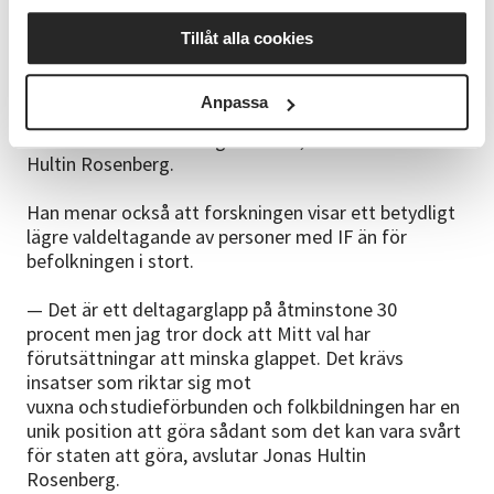
svårigheter kopplade till att göra ett informerat
Tillåt alla cookies
val och att ta sig till vallokalen på valdagen. Mitt
val sticker ut med sitt fokus på politiskt inflytande
och demokratisk delaktighet och behandlar personer
Anpassa
med IF som medborgare och inte bara som brukare
och föremål för omsorgsinsatser, berättar Jonas
Hultin Rosenberg.
Han menar också att forskningen visar ett betydligt
lägre valdeltagande av personer med IF än för
befolkningen i stort.
— Det är ett deltagarglapp på åtminstone 30
procent men jag tror dock att Mitt val har
förutsättningar att minska glappet. Det krävs
insatser som riktar sig mot
vuxna och studieförbunden och folkbildningen har en
unik position att göra sådant som det kan vara svårt
för staten att göra, avslutar Jonas Hultin
Rosenberg.