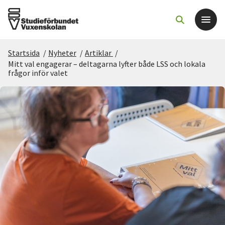
Startsida
/
Nyheter
/
Artiklar
/
Det här gör vi
Mitt val engagerar – deltagarna lyfter både LSS och lokala
frågor inför valet
För dig som
Sök kurser och evenemang
Om SV
Starta studiecirkel
Cirkelledare