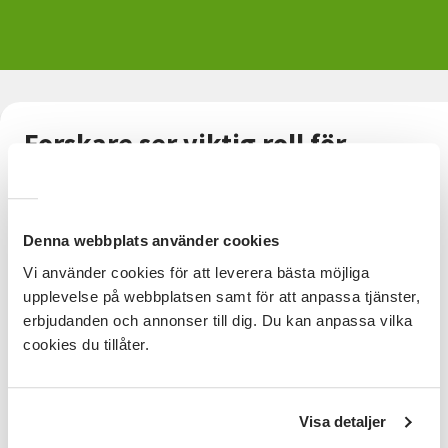
Forskare ser viktig roll för
folkbildningen
Jonas Hultin Rosenberg, forskare vid institutet för
Denna webbplats använder cookies
bostads-och urbanforskning vid Uppsala
universitet, projektleder forskningsprojektet: Hinder
Vi använder cookies för att leverera bästa möjliga
och möjligheter för intellektuellt funktionsnedsattas
upplevelse på webbplatsen samt för att anpassa tjänster,
politiska deltagande: lärdomar från ett
erbjudanden och annonser till dig. Du kan anpassa vilka
världsledande initiativ. I sin forskning har han bland
cookies du tillåter.
annat låtit deltagare som gick Mitt val 2022 svara på
enkäter och med hjälp av svaren underbyggt en del
av sin forskning.
Visa detaljer
— Vår forskning visar att personer med IF möter