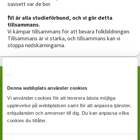
oavsett var de bor.
❗️Vi är alla studieförbund, och vi gör detta
tillsammans.
Vi kämpar tillsammans för att bevara folkbildningen.
Tillsammans är vi starka, och tillsammans kan vi
stoppa nedskärningarna.
Vill du ge ditt stöd? Skriv på
Denna webbplats använder cookies
namninsamlingen
Vi använder cookies för att leverera bästa möjliga
upplevelse på webbplatsen samt för att anpassa tjänster,
erbjudanden och annonser till dig. Du kan anpassa vilka
Till insamlingen
cookies du tillåter.