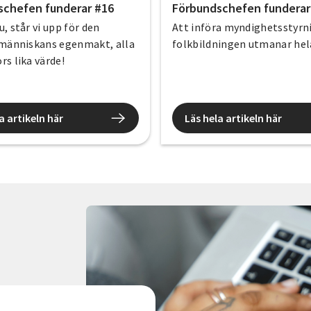
schefen funderar #16
Förbundschefen funderar
, står vi upp för den
Att införa myndighetsstyrn
 människans egenmakt, alla
folkbildningen utmanar hel
s lika värde!
a artikeln här
Läs hela artikeln här