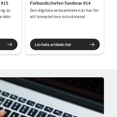
 #15
Förbundschefen funderar #14
ing av
Den digitala verksamheten är här för
a idén
att komplettera och utmana!
Läs hela artikeln här