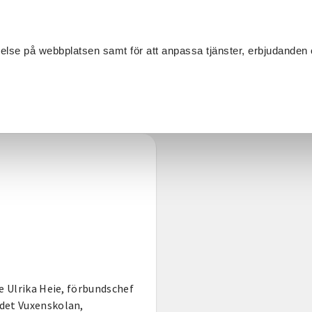
Sök
velse på webbplatsen samt för att anpassa tjänster, erbjudanden 
Om SV
Sta
MANG
e Ulrika Heie, förbundschef
ndet Vuxenskolan,