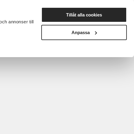
Lyssna
Tillåt alla cookies
och annonser till
rta studiecirkel
Cirkelledare
Nyheter
Avdelningar
Anpassa