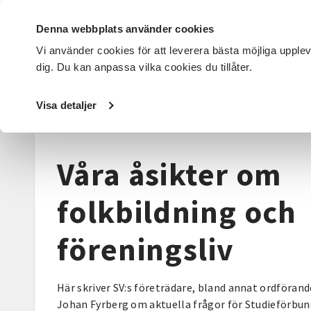
Denna webbplats använder cookies
Vi använder cookies för att leverera bästa möjliga upple
dig. Du kan anpassa vilka cookies du tillåter.
DET HÄR GÖR VI
FÖR DIG SOM
SÖK KURSER OCH EVENE
Visa detaljer
Startsida
/
Nyheter
/
Våra åsikter
Våra åsikter om
folkbildning och
föreningsliv
Här skriver SV:s företrädare, bland annat ordförand
Johan Fyrberg om aktuella frågor för Studieförbu