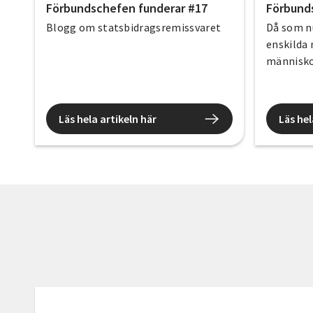
Förbundschefen funderar #17
Förbund
Blogg om statsbidragsremissvaret
Då som nu
enskilda
människor
Läs hela artikeln här
Läs hel