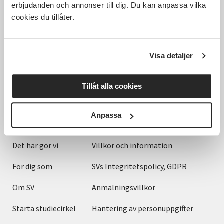
erbjudanden och annonser till dig. Du kan anpassa vilka
cookies du tillåter.
Hela Sveriges studieförbund - Vi är en central
samhällsaktör som bidrar till demokrati och
Visa detaljer
delaktighet, positiv och hållbar utveckling för
människor, miljö och samhällen.
Tillåt alla cookies
Anpassa
Utforska
Om webbplatsen
Det här gör vi
Villkor och information
För dig som
SVs Integritetspolicy, GDPR
Om SV
Anmälningsvillkor
Starta studiecirkel
Hantering av personuppgifter