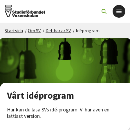
Startsida
/
Om SV
/
Det här är SV
/
Idéprogram
Det här gör vi
För dig som
Sök kurser och evenemang
Om SV
Vårt idéprogram
Starta studiecirkel
Här kan du läsa SVs idé-program. Vi har även en
lättläst version.
Cirkelledare