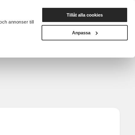
Lyssna
Tillåt alla cookies
och annonser till
rta studiecirkel
Cirkelledare
Nyheter
Avdelningar
Anpassa