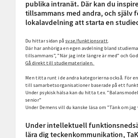
publika intranät. Där kan du inspirer
tillsammans med andra, och själv fö
lokalavdelning att starta en studiec
Du hittar sidan på
sv.se/funktionsratt
.
Där har anhöriga en egen avdelning bland studiema
tillsammans”, ”När jag inte längre är med” och Go
Gå direkt till studiematerialen.
Men titta runt i de andra kategorierna också. För 
till samarbetsorganisationer baserade på ett funk
Under psykisk hälsa kan du hitta t.ex. ”Balansmode
senior”
Under Demens vill du kanske läsa om ”Tänk om jag 
Under intellektuell funktionsnedsä
lära dig teckenkommunikation, Ta