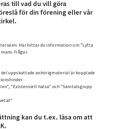
as till vad du vill göra
reslå för din förening eller vår
irkel.
terialen. Här hittar du information om ”Lyfta
d mans-frågor.
en del uppskattade anhörigmaterial är kopplade
tionshinder.
llen”, ”Existensiell hälsa” och ”Samtalsgrupp
vetat”
ttning kan du t.ex. läsa om att
KK.