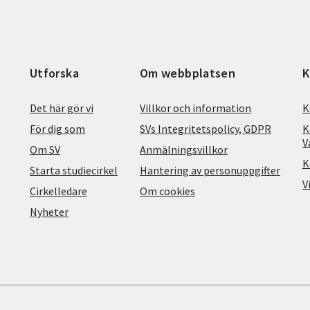
Utforska
Om webbplatsen
K
Det här gör vi
Villkor och information
K
För dig som
SVs Integritetspolicy, GDPR
K
V
Om SV
Anmälningsvillkor
K
Starta studiecirkel
Hantering av personuppgifter
V
Cirkelledare
Om cookies
Nyheter