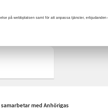
Sök
velse på webbplatsen samt för att anpassa tjänster, erbjudanden 
Om SV
Sta
MANG
 samarbetar med Anhörigas