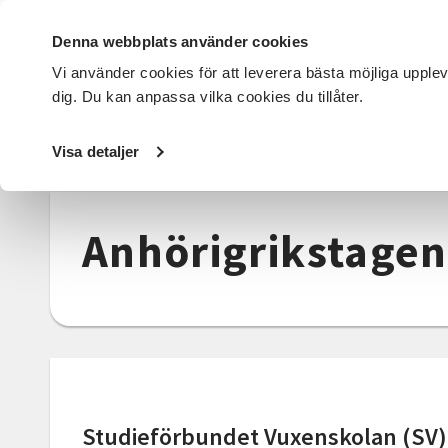
Denna webbplats använder cookies
Vi använder cookies för att leverera bästa möjliga upple
dig. Du kan anpassa vilka cookies du tillåter.
DET HÄR GÖR VI
FÖR DIG SOM
SÖK KURSER OCH EVENE
Visa detaljer
Startsida
/
Om SV
/
Samarbeten
/
anhörigrikstagen
Anhörigrikstagen
Studieförbundet Vuxenskolan (SV)