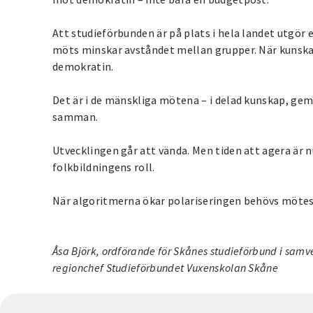
Att studieförbunden är på plats i hela landet utgö
möts minskar avståndet mellan grupper. När kunskap
demokratin.
Det är i de mänskliga mötena – i delad kunskap, g
samman.
Utvecklingen går att vända. Men tiden att agera är
folkbildningens roll.
När algoritmerna ökar polariseringen behövs mötesp
Åsa Björk, ordförande för Skånes studieförbund i sam
regionchef Studieförbundet Vuxenskolan Skåne