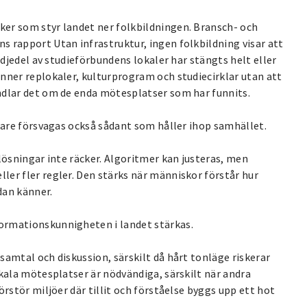
er som styr landet ner folkbildningen. Bransch- och
 rapport Utan infrastruktur, ingen folkbildning visar att
edjedel av studieförbundens lokaler har stängts helt eller
nner replokaler, kulturprogram och studiecirklar utan att
ndlar det om de enda mötesplatser som har funnits.
örare försvagas också sådant som håller ihop samhället.
lösningar inte räcker. Algoritmer kan justeras, men
er fler regler. Den stärks när människor förstår hur
dan känner.
ormationskunnigheten i landet stärkas.
amtal och diskussion, särskilt då hårt tonläge riskerar
okala mötesplatser är nödvändiga, särskilt när andra
örstör miljöer där tillit och förståelse byggs upp ett hot