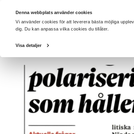
Denna webbplats använder cookies
Vi använder cookies för att leverera bästa möjliga upple
dig. Du kan anpassa vilka cookies du tillåter.
DET HÄR GÖR VI
FÖR DIG SOM
SÖK KURSER OCH EVENE
Visa detaljer
Startsida
/
Avdelningar
/
SV Regionförbund Skåne
/
Nyhe