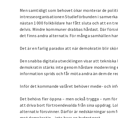
Men samtidigt som behovet ökar monterar de politik
intresseorganisationen Studieförbunden i samverkans
nästan 1 000 folkbildare har fått sluta och att en tr
delvis. Mindre kommuner drabbas hårdast. Där försvi
det finns andra alternativ. För många samhällen ha
Det är en farlig paradox att när demokratin blir sk
Den snabba digitala utvecklingen visar att tekniska 
demokratin stärks inte genom hårdare moderering ell
information sprids och får möta andra än dem de re
Inför det kommande valåret behöver medie- och inf
Det behövs fler öppna – men också trygga – rum för s
att driva bort förtroendevalda från sina uppdrag. L
alternativ försvinner. Därför är nedskärningar som f
mot demokratin – inte bara en budgetpost.