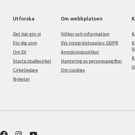
Utforska
Om webbplatsen
K
Det här gör vi
Villkor och information
K
För dig som
SVs Integritetspolicy, GDPR
K
V
Om SV
Anmälningsvillkor
K
Starta studiecirkel
Hantering av personuppgifter
V
Cirkelledare
Om cookies
Nyheter