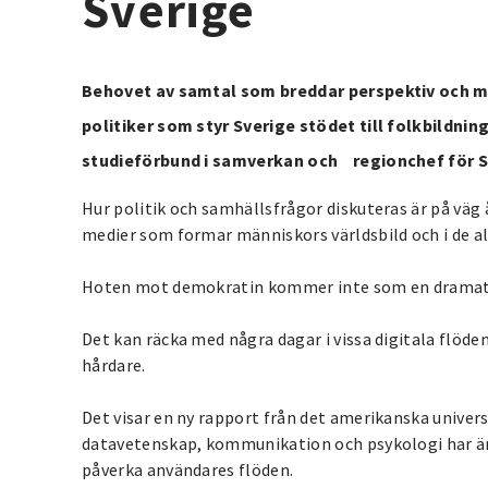
Sverige
Behovet av samtal som breddar perspektiv och min
politiker som styr Sverige stödet till folkbildni
studieförbund i samverkan och regionchef för 
Hur politik och samhällsfrågor diskuteras är på väg å
medier som formar människors världsbild och i de al
Hoten mot demokratin kommer inte som en dramati
Det kan räcka med några dagar i vissa digitala flöde
hårdare.
Det visar en ny rapport från det amerikanska univer
datavetenskap, kommunikation och psykologi har än
påverka användares flöden.