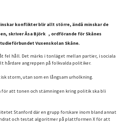
skar konflikter blir allt större, ändå minskar de
ngen, skriver Åsa Björk , ordförande för Skånes
Studieförbundet Vuxenskolan Skåne.
t fel håll. Det märks i tonläget mellan partier, i sociala
lt hårdare angreppen på folkvalda politiker.
sk storm, utan som en långsam urholkning.
n för att tonen och stämningen kring politik ska bli
sitetet Stanford där en grupp forskare inom bland annat
drat och testat algoritmer på plattformen X för att