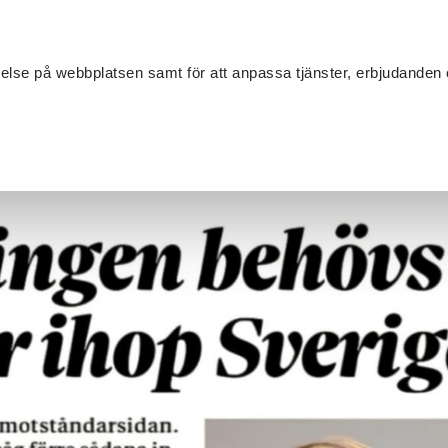
Sök
velse på webbplatsen samt för att anpassa tjänster, erbjudanden 
Om SV
Sta
MANG
ter
/
Algoritmerna ökar polariseringen – då behövs platser som h