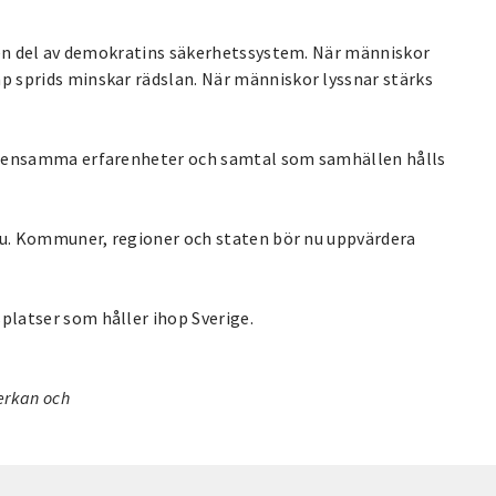
r en del av demokratins säkerhetssystem. När människor
 sprids minskar rädslan. När människor lyssnar stärks
emensamma erfarenheter och samtal som samhällen hålls
 nu. Kommuner, regioner och staten bör nu uppvärdera
latser som håller ihop Sverige.
verkan och