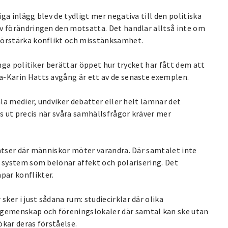
ga inlägg blev de tydligt mer negativa till den politiska
ev förändringen den motsatta. Det handlar alltså inte om
förstärka konflikt och misstänksamhet.
ånga politiker berättar öppet hur trycket har fått dem att
a-Karin Hatts avgång är ett av de senaste exemplen.
ala medier, undviker debatter eller helt lämnar det
 ut precis när svåra samhällsfrågor kräver mer
latser där människor möter varandra. Där samtalet inte
v system som belönar affekt och polarisering. Det
par konflikter.
er i just sådana rum: studiecirklar där olika
gemenskap och föreningslokaler där samtal kan ske utan
ökar deras förståelse.