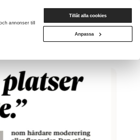
Lyssna
Tillåt alla cookies
och annonser till
rta studiecirkel
Cirkelledare
Nyheter
Avdelningar
Anpassa
åller ihop Sverige