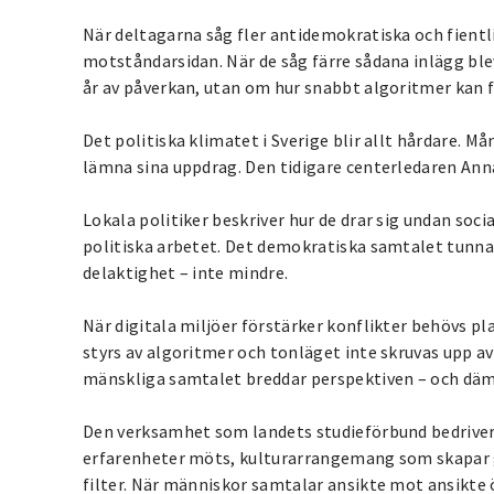
När deltagarna såg fler antidemokratiska och fientli
motståndarsidan. När de såg färre sådana inlägg bl
år av påverkan, utan om hur snabbt algoritmer kan 
Det politiska klimatet i Sverige blir allt hårdare. M
lämna sina uppdrag. Den tidigare centerledaren Ann
Lokala politiker beskriver hur de drar sig undan soci
politiska arbetet. Det demokratiska samtalet tunnas
delaktighet – inte mindre.
När digitala miljöer förstärker konflikter behövs p
styrs av algoritmer och tonläget inte skruvas upp a
mänskliga samtalet breddar perspektiven – och däm
Den verksamhet som landets studieförbund bedriver sk
erfarenheter möts, kulturarrangemang som skapar 
filter. När människor samtalar ansikte mot ansikte 