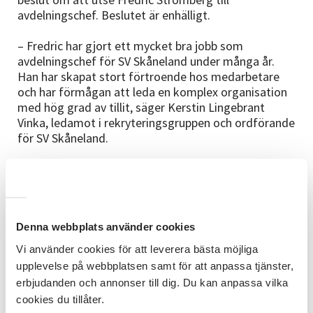
avdelningschef. Beslutet är enhälligt.
– Fredric har gjort ett mycket bra jobb som
avdelningschef för SV Skåneland under många år.
Han har skapat stort förtroende hos medarbetare
och har förmågan att leda en komplex organisation
med hög grad av tillit, säger Kerstin Lingebrant
Vinka, ledamot i rekryteringsgruppen och ordförande
för SV Skåneland.
Fredric Strömberg har lång erfarenhet av
folkbildning och har under många år haft olika
ledande roller, senast som avdelningschef för SV
Skåneland. Som avdelningschef har han lett
Denna webbplats använder cookies
verksamheten med fokus på lokal närvaro,
samverkan och folkbildningens samhällsnytta.
Vi använder cookies för att leverera bästa möjliga
upplevelse på webbplatsen samt för att anpassa tjänster,
– Jag är glad och hedrad över förtroendet att få
erbjudanden och annonser till dig. Du kan anpassa vilka
leda arbetet med nya SV Skåne. Folkbildning handlar
cookies du tillåter.
om att skapa möjligheter för människor att mötas,