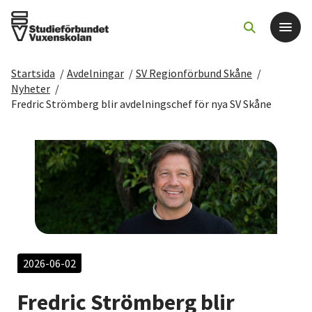
Startsida
/
Avdelningar
/
SV Regionförbund Skåne
/
Det här gör vi
Nyheter
/
Fredric Strömberg blir avdelningschef för nya SV Skåne
För dig som
Sök kurser och evenemang
Om SV
Starta studiecirkel
2026-06-02
Cirkelledare
Fredric Strömberg blir