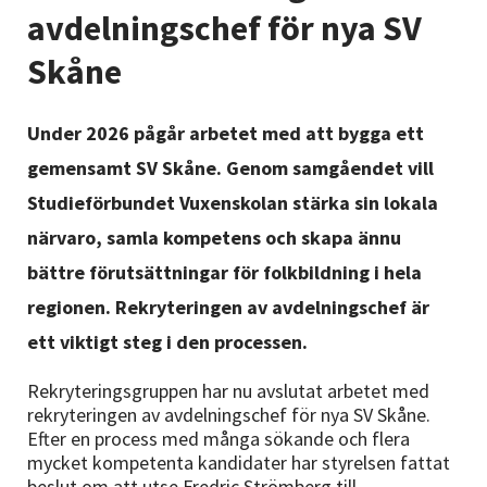
Nyheter
avdelningschef för nya SV
Skåne
Avdelningar
Under 2026 pågår arbetet med att bygga ett
Lyssna
gemensamt SV Skåne. Genom samgåendet vill
Studieförbundet Vuxenskolan stärka sin lokala
närvaro, samla kompetens och skapa ännu
bättre förutsättningar för folkbildning i hela
regionen. Rekryteringen av avdelningschef är
ett viktigt steg i den processen.
Rekryteringsgruppen har nu avslutat arbetet med
rekryteringen av avdelningschef för nya SV Skåne.
Efter en process med många sökande och flera
mycket kompetenta kandidater har styrelsen fattat
beslut om att utse Fredric Strömberg till