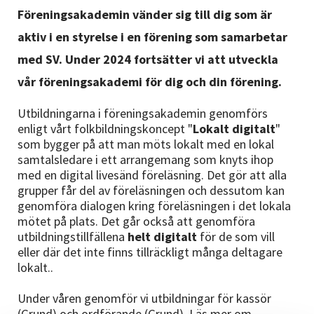
Nyheter
Föreningsakademin vänder sig till dig som är
aktiv i en styrelse i en förening som samarbetar
Avdelningar
med SV. Under 2024 fortsätter vi att utveckla
vår föreningsakademi för dig och din förening.
Lyssna
Utbildningarna i föreningsakademin genomförs
enligt vårt folkbildningskoncept "
Lokalt digitalt
"
som bygger på att man möts lokalt med en lokal
samtalsledare i ett arrangemang som knyts ihop
med en digital livesänd föreläsning. Det gör att alla
grupper får del av föreläsningen och dessutom kan
genomföra dialogen kring föreläsningen i det lokala
mötet på plats. Det går också att genomföra
utbildningstillfällena
helt digitalt
för de som vill
eller där det inte finns tillräckligt många deltagare
lokalt..
Under våren genomför vi utbildningar för kassör
(Grund) och ordförande (Grund). Läs mer om