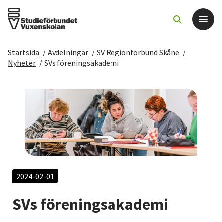
Startsida
/
Avdelningar
/
SV Regionförbund Skåne
/
Det här gör vi
Nyheter
/
SVs föreningsakademi
För dig som
Sök kurser och evenemang
Om SV
Starta studiecirkel
2024-02-01
SVs föreningsakademi
Cirkelledare