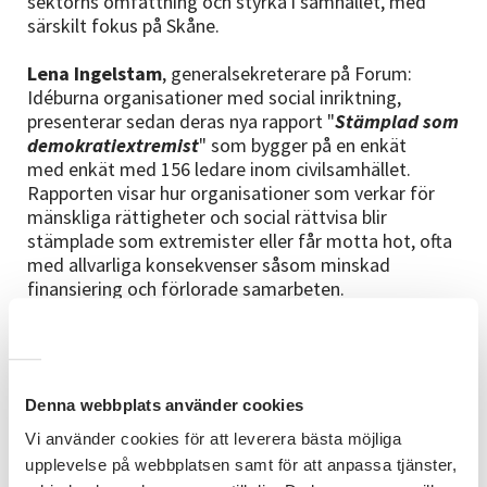
sektorns omfattning och styrka i samhället, med
särskilt fokus på Skåne.
Lena Ingelstam
, generalsekreterare på Forum:
Idéburna organisationer med social inriktning,
presenterar sedan deras nya rapport "
Stämplad som
demokratiextremist
" som bygger på en enkät
med enkät med 156 ledare inom civilsamhället.
Rapporten visar hur organisationer som verkar för
mänskliga rättigheter och social rättvisa blir
stämplade som extremister eller får motta hot, ofta
med allvarliga konsekvenser såsom minskad
finansiering och förlorade samarbeten.
Presentationerna följs upp med ett panelsamtal där
också
Mattias Larsson
, verksamhetschef på
Nätverket idéburen sektor Skåne och
Anders
Denna webbplats använder cookies
Lundström
(KD), regionråd Region Skåne och
ordförande för Överenskommelsen Skåne
Vi använder cookies för att leverera bästa möjliga
medverkar.
upplevelse på webbplatsen samt för att anpassa tjänster,