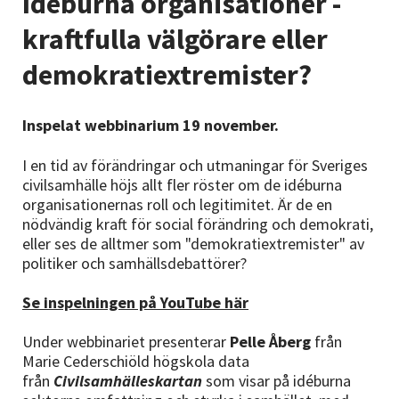
Idéburna organisationer -
Nyheter
kraftfulla välgörare eller
Avdelningar
demokratiextremister?
Inspelat webbinarium 19 november.
Lyssna
I en tid av förändringar och utmaningar för Sveriges
civilsamhälle höjs allt fler röster om de idéburna
organisationernas roll och legitimitet. Är de en
nödvändig kraft för social förändring och demokrati,
eller ses de alltmer som "demokratiextremister" av
politiker och samhällsdebattörer?
Se inspelningen på YouTube här
Under webbinariet presenterar
Pelle Åberg
från
Marie Cederschiöld högskola data
från
Civilsamhälleskartan
som visar på idéburna