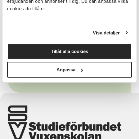
erbjudanden och annonser till dig. Du kan anpassa vilka
Samtalet leds av Rebecca Sjöstrand,
cookies du tillåter.
utvecklingsledare på Studieförbundet Vuxenskolan
Skåne.
Visa detaljer
Tillåt alla cookies
Relaterade länkar
Anpassa
Webbinarier