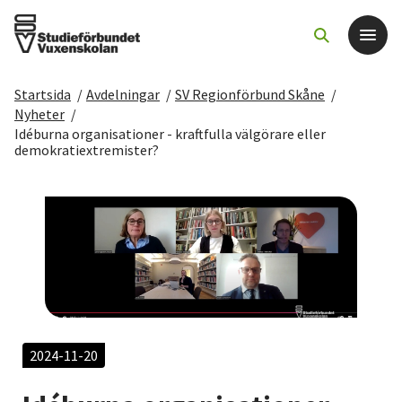
Startsida
/
Avdelningar
/
SV Regionförbund Skåne
/
Det här gör vi
Nyheter
/
Idéburna organisationer - kraftfulla välgörare eller
demokratiextremister?
För dig som
Sök kurser och evenemang
Om SV
Starta studiecirkel
2024-11-20
Cirkelledare