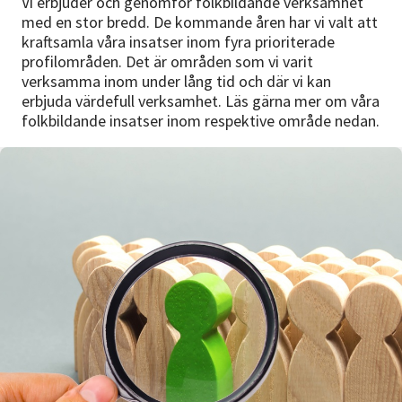
Vi erbjuder och genomför folkbildande verksamhet
Nyheter
med en stor bredd. De kommande åren har vi valt att
kraftsamla våra insatser inom fyra prioriterade
Avdelningar
profilområden. Det är områden som vi varit
verksamma inom under lång tid och där vi kan
erbjuda värdefull verksamhet. Läs gärna mer om våra
folkbildande insatser inom respektive område nedan.
Lyssna