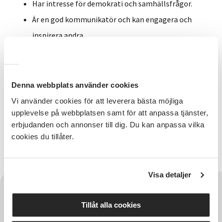
Har intresse för demokrati och samhällsfrågor.
Är en god kommunikatör och kan engagera och
inspirera andra.
Är empatisk och har förmåga att anpassa
information till olika målgrupper.
Denna webbplats använder cookies
Du får utbildning i studiematerialet och du får
Vi använder cookies för att leverera bästa möjliga
arvode som cirkelledare.
upplevelse på webbplatsen samt för att anpassa tjänster,
erbjudanden och annonser till dig. Du kan anpassa vilka
Läs mer och anmäl ditt intresse här!
cookies du tillåter.
Visa detaljer
Tillåt alla cookies