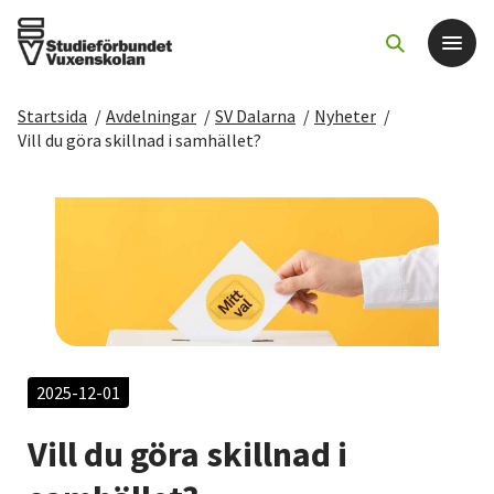
Startsida
/
Avdelningar
/
SV Dalarna
/
Nyheter
/
Det här gör vi
Vill du göra skillnad i samhället?
För dig som
Sök kurser och evenemang
Om SV
Starta studiecirkel
2025-12-01
Vill du göra skillnad i
Cirkelledare