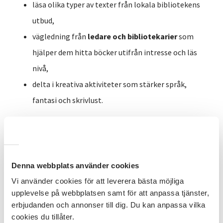
läsa olika typer av texter från lokala bibliotekens
utbud,
vägledning från
ledare och bibliotekarier
som
hjälper dem hitta böcker utifrån intresse och läs
nivå,
delta i kreativa aktiviteter som stärker språk,
fantasi och skrivlust.
Miljön är inspirerande – med kuddar, tält och
läshörnor som gör det mysigt och avslappnat att
läsa.
Under träffarna får barnen också prova på att skapa
egna berättelser. Vid projektets avslutning kan det
Denna webbplats använder cookies
bli ett boksläpp, där barnen presenterar sina egna
Vi använder cookies för att leverera bästa möjliga
böcker inför familj och vänner – en högtidsstund
upplevelse på webbplatsen samt för att anpassa tjänster,
som stärker både självkänslan och läslusten!
erbjudanden och annonser till dig. Du kan anpassa vilka
cookies du tillåter.