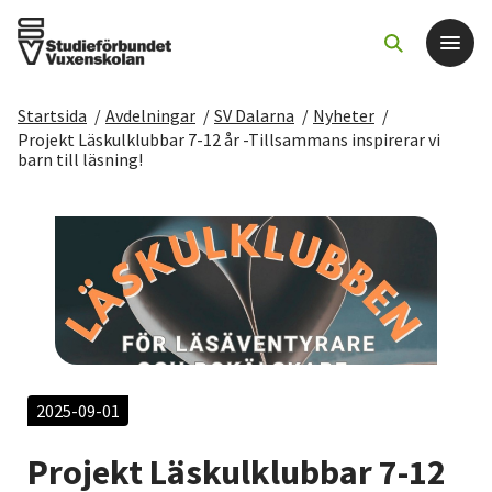
Startsida
/
Avdelningar
/
SV Dalarna
/
Nyheter
/
Det här gör vi
Projekt Läskulklubbar 7-12 år -Tillsammans inspirerar vi
barn till läsning!
För dig som
Sök kurser och evenemang
Om SV
Starta studiecirkel
2025-09-01
Cirkelledare
Projekt Läskulklubbar 7-12