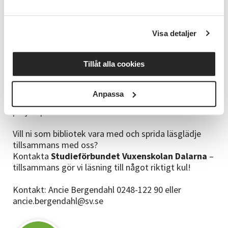
En satsning som lever vidare
Projektet genomförs
med medel från Kulturrådet
Visa detaljer
och har
förlängts
, vilket innebär att arbetet
fortsätter.
Tillåt alla cookies
Målet är att integrera Läskulklubbarna i
Studieförbundet Vuxenskolans ordinarie
verksamhet tillsammans med Dalabiblioteken
, så
Anpassa
att satsningen lever vidare även efter
projektperiodens slut.
Vill ni som bibliotek vara med och sprida läsglädje
tillsammans med oss?
Kontakta
Studieförbundet Vuxenskolan Dalarna
–
tillsammans gör vi läsning till något riktigt kul!
Kontakt: Ancie Bergendahl 0248-122 90 eller
ancie.bergendahl@sv.se