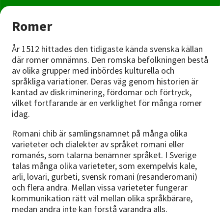
Nyheter
Romer
Avdelningar
År 1512 hittades den tidigaste kända svenska källan
där romer omnämns. Den romska befolkningen bestå
av olika grupper med inbördes kulturella och
Lyssna
språkliga variationer. Deras väg genom historien är
kantad av diskriminering, fördomar och förtryck,
vilket fortfarande är en verklighet för många romer
idag.
Romani chib är samlingsnamnet på många olika
varieteter och dialekter av språket romani eller
romanés, som talarna benämner språket. I Sverige
talas många olika varieteter, som exempelvis kale,
arli, lovari, gurbeti, svensk romani (resanderomani)
och flera andra. Mellan vissa varieteter fungerar
kommunikation rätt väl mellan olika språkbärare,
medan andra inte kan förstå varandra alls.