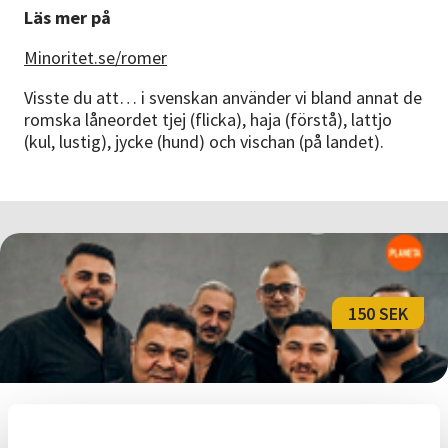
Läs mer på
Minoritet.se/romer
Visste du att… i svenskan använder vi bland annat de
romska låneordet tjej (flicka), haja (förstå), lattjo
(kul, lustig), jycke (hund) och vischan (på landet).
150 SEK
Konsert Svarta Safirer