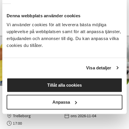
Göteborg
tors 2026-10-29
19:00
1 Tillfällen
Denna webbplats använder cookies
Vi använder cookies för att leverera bästa möjliga
Läs mer och anmäl
upplevelse på webbplatsen samt för att anpassa tjänster,
erbjudanden och annonser till dig. Du kan anpassa vilka
cookies du tillåter.
350 SEK
Visa detaljer
Tillåt alla cookies
Roms klassiker - Italiensk
matlagning/inspirationskurs
Anpassa
Trelleborg
ons 2026-11-04
17:00