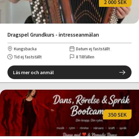
2 000 SEK
Dragspel Grundkurs - intresseanmälan
Kungsbacka
Datum ej fastställt
Tid ej fastställt
8 Tillfällen
Läs mer och anmäl
350 SEK