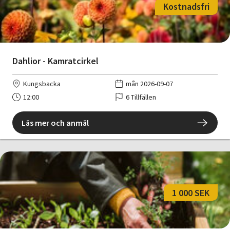
Kostnadsfri
Dahlior - Kamratcirkel
Kungsbacka
mån 2026-09-07
12:00
6 Tillfällen
Läs mer och anmäl
1 000 SEK