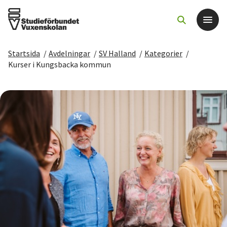
Startsida
/
Avdelningar
/
SV Halland
/
Kategorier
/
Det här gör vi
Kurser i Kungsbacka kommun
För dig som
Sök kurser och evenemang
Om SV
Starta studiecirkel
Cirkelledare