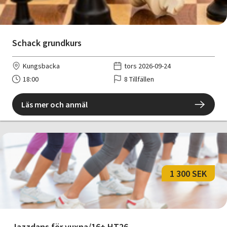
Schack grundkurs
Kungsbacka
tors 2026-09-24
18:00
8 Tillfällen
Läs mer och anmäl
1 300 SEK
Jazzdans för vuxna/16+ HT26