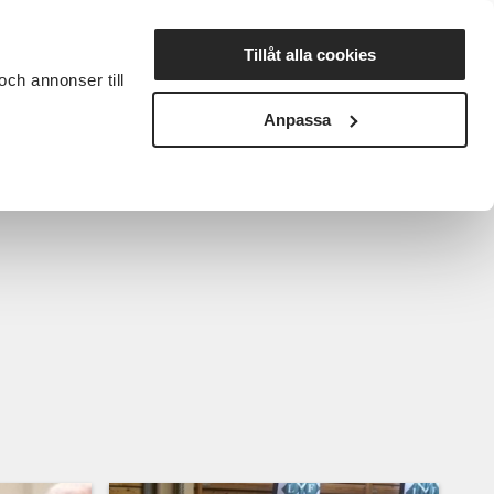
Lyssna
Tillåt alla cookies
och annonser till
rta studiecirkel
Cirkelledare
Nyheter
Avdelningar
Anpassa