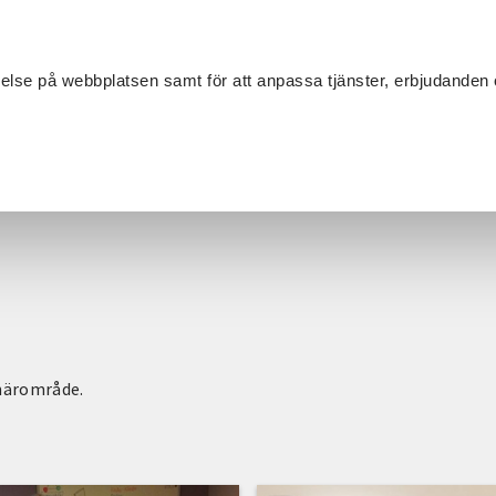
Sök
velse på webbplatsen samt för att anpassa tjänster, erbjudanden 
Om SV
Sta
MANG
 närområde.