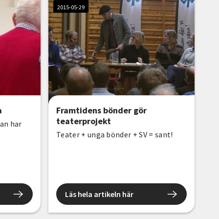
2015-05-29
a
Framtidens bönder gör
teaterprojekt
an har
Teater + unga bönder + SV = sant!
Läs hela artikeln här