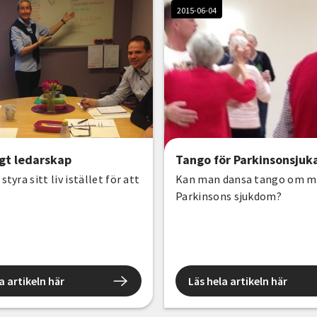
2015-06-04
igt ledarskap
Tango för Parkinsonsjuk
 styra sitt liv istället för att
Kan man dansa tango om m
Parkinsons sjukdom?
a artikeln här
Läs hela artikeln här