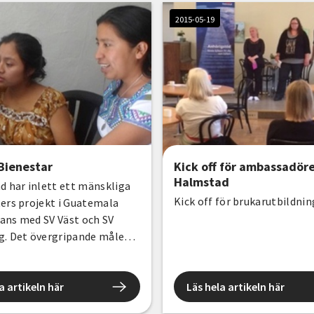
2015-05-19
Bienestar
Kick off för ambassadöre
Halmstad
d har inlett ett mänskliga
Kick off för brukarutbildnin
ers projekt i Guatemala
ans med SV Väst och SV
g. Det övergripande målet
ärka Maya Tzu’tujil kvinnor
 familjers mänskliga
er genom folkbildning och i
a artikeln här
Läs hela artikeln här
 studiecirklar.