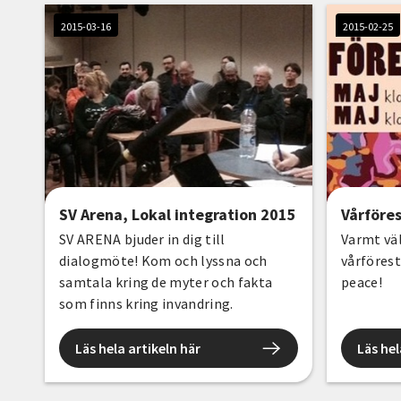
2015-03-16
2015-02-25
SV Arena, Lokal integration 2015
Vårföre
SV ARENA bjuder in dig till
Varmt vä
dialogmöte! Kom och lyssna och
vårförest
samtala kring de myter och fakta
peace!
som finns kring invandring.
Läs hela artikeln här
Läs hel