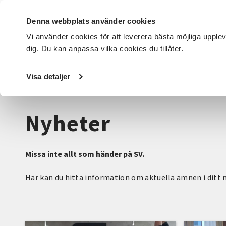
Denna webbplats använder cookies
Vi använder cookies för att leverera bästa möjliga upple
dig. Du kan anpassa vilka cookies du tillåter.
DET HÄR GÖR VI
FÖR DIG SOM
SÖK KURSER OCH EVENE
Visa detaljer
Startsida
/
Avdelningar
/
SV Halland
/
Nyheter
Nyheter
Missa inte allt som händer på SV.
Här kan du hitta information om aktuella ämnen i ditt