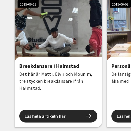
2015-06-18
2015-06-08
Breakdansare i Halmstad
Personl
Det här är Matti, Elvir och Mounim,
De lär sig
tre stycken breakdansare ifrån
åka med
Halmstad.
Läs hela artikeln här
Läs hel