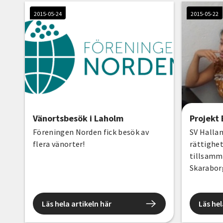
2015-05-24
2015-05-22
Vänortsbesök i Laholm
Projekt 
Föreningen Norden fick besök av
SV Hallan
flera vänorter!
rättighet
tillsamm
Skarabor
är att st
och deras
Läs hela artikeln här
rättighet
Läs hel
synnerhet