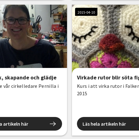
2015-04-10
k, skapande och glädje
Virkade rutor blir söta f
e vår cirkelledare Pernilla i
Kurs i att virka rutor i Falk
2015
a artikeln här
Läs hela artikeln här