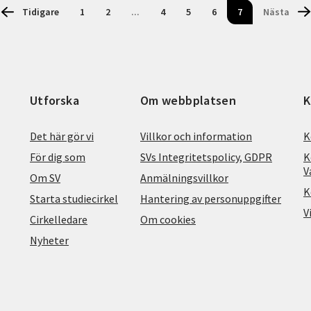
Tidigare
1
2
...
4
5
6
7
Nästa
Utforska
Om webbplatsen
K
Det här gör vi
Villkor och information
K
För dig som
SVs Integritetspolicy, GDPR
K
V
Om SV
Anmälningsvillkor
K
Starta studiecirkel
Hantering av personuppgifter
V
Cirkelledare
Om cookies
Nyheter