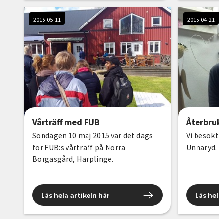
2015-05-11
2015-04-21
Vårträff med FUB
Återbru
Söndagen 10 maj 2015 var det dags
Vi besökt
för FUB:s vårträff på Norra
Unnaryd.
Borgasgård, Harplinge.
Läs hela artikeln här
Läs hel