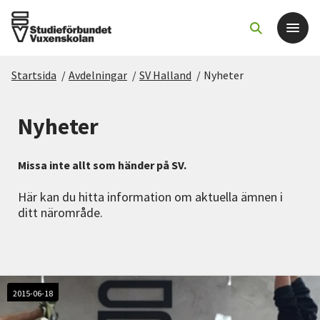
Startsida
/
Avdelningar
/
SV Halland
/
Nyheter
Det här gör vi
Nyheter
För dig som
Missa inte allt som händer på SV.
Sök kurser och evenemang
Här kan du hitta information om aktuella ämnen i
ditt närområde.
Om SV
Starta studiecirkel
Cirkelledare
2015-06-18