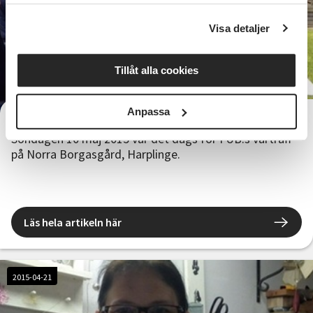
Visa detaljer
Tillåt alla cookies
Anpassa
Vårträff med FUB
Söndagen 10 maj 2015 var det dags för FUB:s vårträff
på Norra Borgasgård, Harplinge.
Läs hela artikeln här
2015-04-21