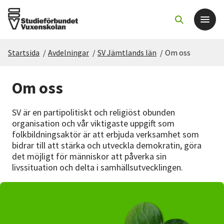
Startsida
/
Avdelningar
/
SV Jämtlands län
/
Om oss
Det här gör vi
Om oss
För dig som
SV är en partipolitiskt och religiöst obunden
Sök kurser och evenemang
organisation och vår viktigaste uppgift som
folkbildningsaktör är att erbjuda verksamhet som
bidrar till att stärka och utveckla demokratin, göra
Om SV
det möjligt för människor att påverka sin
livssituation och delta i samhällsutvecklingen.
Starta studiecirkel
Cirkelledare