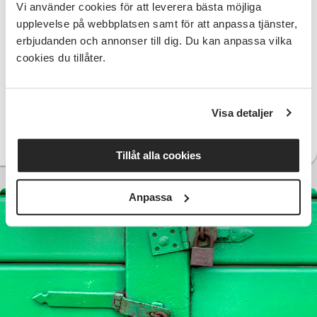
Studieförbundet Vuxenskolan bildades (SV) 1967
Vi använder cookies för att leverera bästa möjliga
genom en sammanslagning av Svenska
upplevelse på webbplatsen samt för att anpassa tjänster,
Landsbygdens Studieförbund (SLS) och Liberala
erbjudanden och annonser till dig. Du kan anpassa vilka
studieförbundet (LiS). Centerpartiet (C), Liberalerna
cookies du tillåter.
(L) och Lantbrukarnas Riksförbund (LRF) är SVs
grundorganisationer.
Visa detaljer
Samverkande föreningar
Tillåt alla cookies
Anpassa