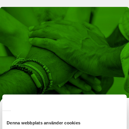
Grundorganisationer och
samverkande föreningar
Denna webbplats använder cookies