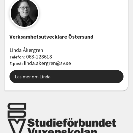
Verksamhetsutvecklare Östersund
Linda Åkergren
063-128618
Telefon:
linda.akergren@sv.se
E-post:
Läs mer om Linda