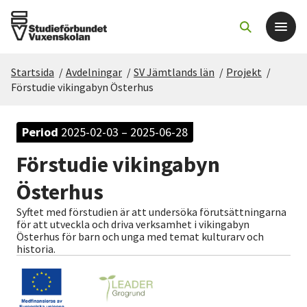
Startsida
/
Avdelningar
/
SV Jämtlands län
/
Projekt
/
Det här gör vi
Förstudie vikingabyn Österhus
För dig som
Period
2025-02-03 – 2025-06-28
Förstudie vikingabyn
Sök kurser och evenemang
Österhus
Om SV
Syftet med förstudien är att undersöka förutsättningarna
för att utveckla och driva verksamhet i vikingabyn
Österhus för barn och unga med temat kulturarv och
Starta studiecirkel
historia.
Cirkelledare