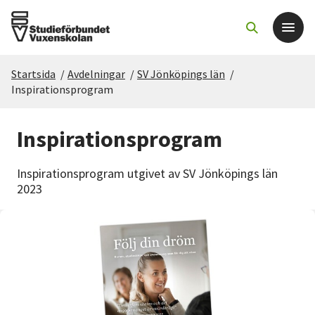
Startsida
/
Avdelningar
/
SV Jönköpings län
/
Det här gör vi
Inspirationsprogram
För dig som
Inspirationsprogram
Sök kurser och evenemang
Inspirationsprogram utgivet av SV Jönköpings län
2023
Om SV
Starta studiecirkel
Cirkelledare