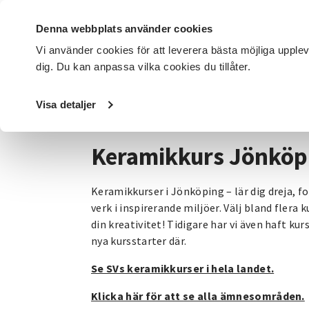
Denna webbplats använder cookies
Vi använder cookies för att leverera bästa möjliga upple
dig. Du kan anpassa vilka cookies du tillåter.
DET HÄR GÖR VI
FÖR DIG SOM
SÖK KURSER OCH EVENE
Visa detaljer
Startsida
/
Avdelningar
/
SV Jönköpings län
/
Kategorier
Keramikkurs Jönköp
Keramikkurser i Jönköping – lär dig dreja, f
verk i inspirerande miljöer. Välj bland flera 
din kreativitet! Tidigare har vi även haft kurs
nya kursstarter där.
Se SVs keramikkurser i hela landet.
Klicka här för att se alla ämnesområden.