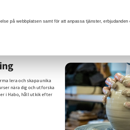
Sök
velse på webbplatsen samt för att anpassa tjänster, erbjudanden 
Om SV
Sta
MANG
/
Keramikkurs Jönköping
ing
orma lera och skapa unika
kurser nära dig och utforska
er i Habo, håll utkik efter