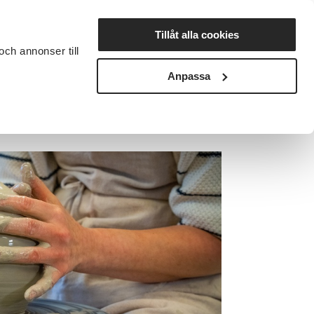
Lyssna
Tillåt alla cookies
och annonser till
rta studiecirkel
Cirkelledare
Nyheter
Avdelningar
Anpassa