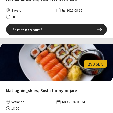
Sävsjö
tis 2026-09-15
18:00
Läs mer och anmäl
290 SEK
Matlagningskurs, Sushi för nybörjare
Vetlanda
tors 2026-09-24
18:00