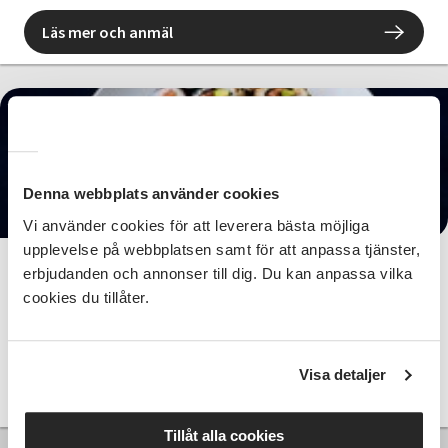
Läs mer och anmäl
290 SEK
Denna webbplats använder cookies
Vi använder cookies för att leverera bästa möjliga
upplevelse på webbplatsen samt för att anpassa tjänster,
Matlagningskurs, Sushi - Avancerad
erbjudanden och annonser till dig. Du kan anpassa vilka
cookies du tillåter.
Sävsjö
tis 2026-10-20
18:00
Visa detaljer
Läs mer och anmäl
Tillåt alla cookies