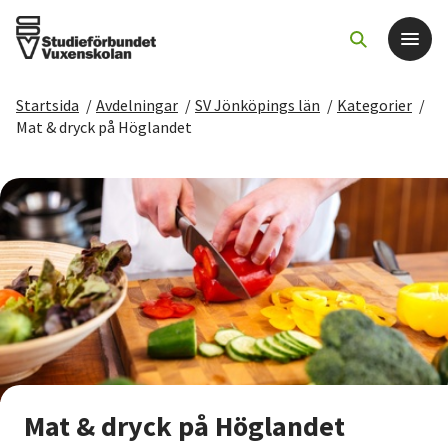
Startsida
/
Avdelningar
/
SV Jönköpings län
/
Kategorier
/
Det här gör vi
Mat & dryck på Höglandet
För dig som
Sök kurser och evenemang
Om SV
Starta studiecirkel
Cirkelledare
Mat & dryck på Höglandet