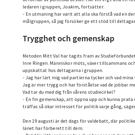
ledaren i gruppen, Joakim, fortsätter:
- En utmaning har varit att alla ska förstå vad en dem
målgruppen, så jag försöker ge ett stöd till deltaga
Trygghet och gemenskap
Metoden Mitt Val har tagits fram av Studieförbund
Inre Ringen. Människor möts, växer tillsammans och k
uppskattat hos deltagarna i gruppen.
- Jag har lärt mig vad partierna tycker och vad mina 
Jag är mer trygg och har förståelse vad de jobbar me
Vad tar du med dig från vårens studiecirkel?
- En fin gemenskap, att öppna upp och kunna prata om
träffas så ökar intresset för politik varje gång, säge
Den 19 augusti är det dags för valdebatt, där politi
länet har förberett till dem.