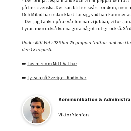
- Det blir jättespännande och vi har peppat dem att
på lätt svenska. Det kan bli lite svårt för dem, men
Och Milad har redan klart för sig, vad han kommer a
- Det jag tänker på är vår lön när vi jobbar, vi förtj
hyran men också kunna göra något roligt också. Så d
Under Mitt Val 2026 har 25 grupper träffats runt om i l
den 18 augusti.
➡️
Läs mer om Mitt Val här
➡️
Lyssna på Sveriges Radio här
Kommunikation & Administra
Viktor Ylenfors