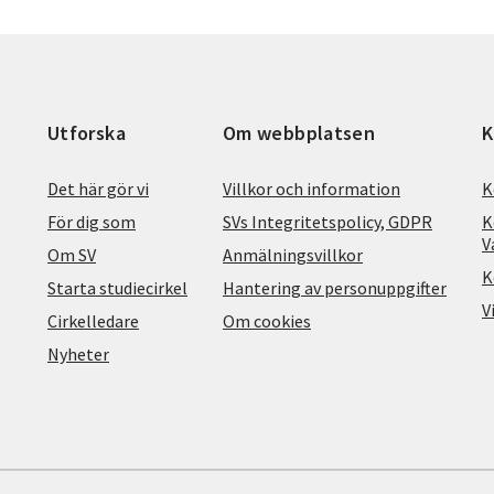
Utforska
Om webbplatsen
K
Det här gör vi
Villkor och information
K
För dig som
SVs Integritetspolicy, GDPR
K
V
Om SV
Anmälningsvillkor
K
Starta studiecirkel
Hantering av personuppgifter
V
Cirkelledare
Om cookies
Nyheter