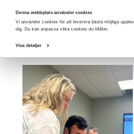
Denna webbplats använder cookies
Vi använder cookies för att leverera bästa möjliga upple
dig. Du kan anpassa vilka cookies du tillåter.
DET HÄR GÖR VI
FÖR DIG SOM
SÖK KURSER OCH EVENE
Visa detaljer
Startsida
/
Avdelningar
/
SV Jönköpings län
/
Nyheter
/