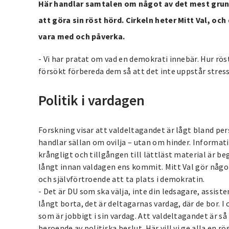
Här handlar samtalen om något av det mest grund
att göra sin röst hörd. Cirkeln heter Mitt Val, och 
vara med och påverka.
- Vi har pratat om vad en demokrati innebär. Hur rös
försökt förbereda dem så att det inte uppstår stress
Politik i vardagen
Forskning visar att valdeltagandet är lågt bland pe
handlar sällan om ovilja – utan om hinder. Informati
krångligt och tillgången till lättläst material är b
långt innan valdagen ens kommit. Mitt Val gör någo
och självförtroende att ta plats i demokratin.
- Det är DU som ska välja, inte din ledsagare, assiste
långt borta, det är deltagarnas vardag, där de bor. I 
som är jobbigt i sin vardag. Att valdeltagandet är s
beroende av politiska beslut. Här vill vi ge alla en 