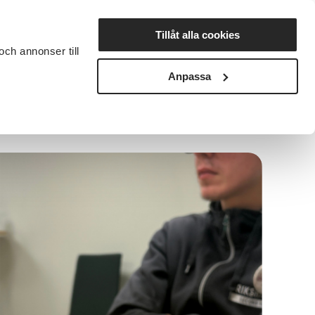
Lyssna
Tillåt alla cookies
och annonser till
rta studiecirkel
Cirkelledare
Nyheter
Avdelningar
Anpassa