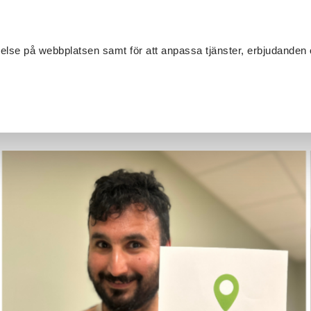
Sök
velse på webbplatsen samt för att anpassa tjänster, erbjudanden 
Om SV
Sta
MANG
En röst åt alla - Mitt Val