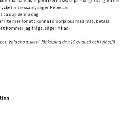
 komma. Då måste politikerna svara på riktigt och göra det
 mycket intressant, säger Rebecca.
tt ta upp denna dag:
änar lite mer för att kunna försörja oss med mat, betala
et kommer jag fråga, säger Milad.
änet. Valdebatt sker i Jönköping den 19 augusti och i Nässjö
tion