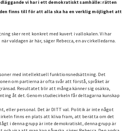
läggande vi har i ett demokratiskt samhälle: rätten
den finns till för att alla ska ha en verklig möjlighet att
tning sker rent konkret med kuvert i vallokalen. Vi har
 när valdagen är här, säger Rebecca, en av cirkelledarna.
rsoner med intellektuell funktionsnedsättning. Det
onen om partierna är ofta svår att förstå, språket är
egränsad. Resultatet blir att många känner sig osäkra,
nting åt det. Genom studiecirkeln får deltagarna kunskap
nt, eller personal. Det är DITT val. Politik är inte något
cirkeln finns en plats att kliva fram, att berätta om det
å lågt i denna grupp är inte demokratiskt, denna grupp är
röst och visa att man kan påverka, säger Rebecca. Den andra