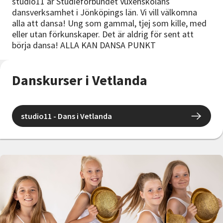
studio11 är Studieförbundet Vuxenskolans
Nyheter
dansverksamhet i Jönköpings län. Vi vill välkomna
alla att dansa! Ung som gammal, tjej som kille, med
Avdelningar
eller utan förkunskaper. Det är aldrig för sent att
börja dansa! ALLA KAN DANSA PUNKT
Lyssna
Danskurser i Vetlanda
studio11 - Dans i Vetlanda