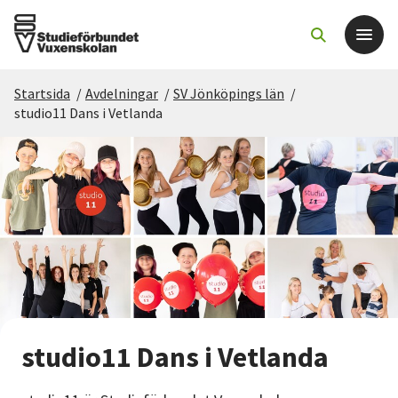
Startsida
/
Avdelningar
/
SV Jönköpings län
/
Det här gör vi
studio11 Dans i Vetlanda
För dig som
Sök kurser och evenemang
Om SV
Starta studiecirkel
studio11 Dans i Vetlanda
Cirkelledare