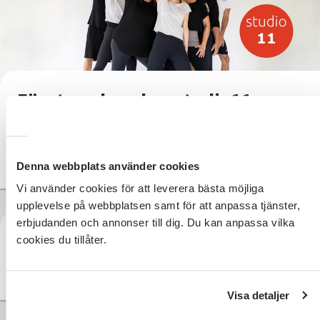
Företagsdans hos studio11
Gör något annorlunda på nästa möte!
Kom och dansa hos oss på studio11.
Hör av er så berättar vi mer!
Denna webbplats använder cookies
Vi använder cookies för att leverera bästa möjliga
upplevelse på webbplatsen samt för att anpassa tjänster,
erbjudanden och annonser till dig. Du kan anpassa vilka
cookies du tillåter.
Klicka här för att komma till studio11:s startsida!
Visa detaljer