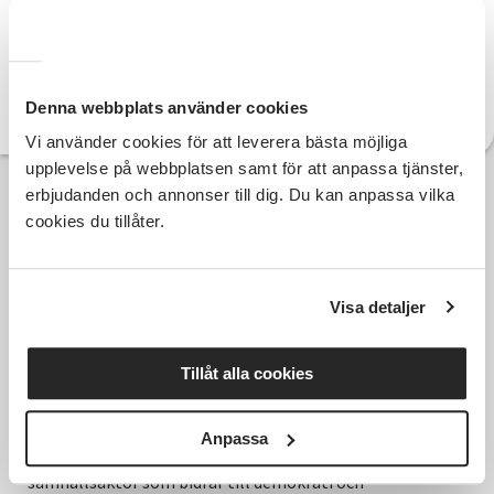
070-289 05 63
Telefon:
suzana.rovcanin@sv.se
E-post:
Denna webbplats använder cookies
Läs mer om Suzana
Vi använder cookies för att leverera bästa möjliga
upplevelse på webbplatsen samt för att anpassa tjänster,
erbjudanden och annonser till dig. Du kan anpassa vilka
cookies du tillåter.
Visa detaljer
Tillåt alla cookies
Anpassa
Hela Sveriges studieförbund - Vi är en central
samhällsaktör som bidrar till demokrati och