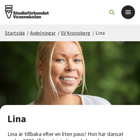
Startsida
/
Avdelningar
/
SV Kronoberg
/
Lina
Det här gör vi
För dig som
Sök kurser och evenemang
Om SV
Starta studiecirkel
Lina
Cirkelledare
Lina är tillbaka efter en liten paus! Hon har dansat