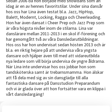
sedan 2006 då hon började med showdans som än
Nyheter
idag är en av hennes favoritstilar. Under sina dansår
hos oss har Lina även testat bl.a. Jazz, HipHop,
Avdelningar
Balett, Modernt, Locking, Ragga och Cheerleading.
Hon har även dansat i Cheer Prep och Jazz Prep som
är våra högsta nivåer inom de stilarna. Lina var
danslärare mellan 2011-2013 i en skol if-förening och
Lyssna
har genomgått två av våra Dansledarutbildningar.
Hos oss har hon undervisat sedan hösten 2013 och är
bl.a. en riktig hejare på att undervisa våra yngsta
dansare och hjälper även till med att vidareutbilda
nya ledare som vill börja undervisa de yngre åldrarna.
När Lina inte undervisar hos oss jobbar hon som
tandsköterska samt är trebarnsmamma. Hon älskar
att få dela med sig av sin dansglädje till alla
fantastiska dansare på Dansstudion Preparandum
och vi är glada över att hon fortsätter vara en klippa i
vårt dansledargäng!
Lina undervisar i: