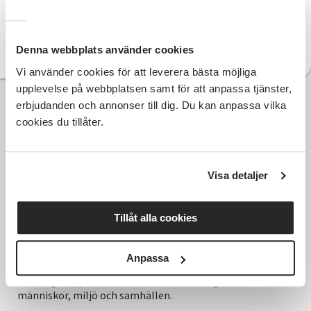
Pyttejazz, 5 år
Denna webbplats använder cookies
Vi använder cookies för att leverera bästa möjliga
upplevelse på webbplatsen samt för att anpassa tjänster,
erbjudanden och annonser till dig. Du kan anpassa vilka
cookies du tillåter.
Visa detaljer
Tillåt alla cookies
Hela Sveriges studieförbund - Vi är en central
Anpassa
samhällsaktör som bidrar till demokrati och
delaktighet, positiv och hållbar utveckling för
människor, miljö och samhällen.