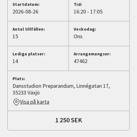
Nyheter
Startdatum:
Tid:
2026-08-26
16:20 - 17:05
Avdelningar
Antal tillfällen:
Veckodag:
15
Ons
Lyssna
Lediga platser:
Arrangemangsnr:
14
47462
Plats:
Dansstudion Preparandum, Linnégatan 17,
35233 Växjö
Visa på karta
1 250 SEK