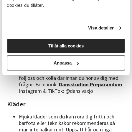
få deltagare är anmälda. Kursen är startklar vid
cookies du tillåter.
8 deltagare och vi har max 14 platser (håll koll
på detta själv här på denna anmälningssida)
Ange mobilnummer och mejl vid anmälan så vi
snabbt kan nå dig med viktig information. Vill
Visa detaljer
man att info ska gå till två vårdnadshavare kan
man ange den andra vårdnadshavarens
kontaktuppgifter på barnet
Tillåt alla cookies
Vi ber dig om hjälp med att hålla dig
uppdaterad. Våra mejl hamnar ofta i
Anpassa
skräpposten så kolla av den. Vi går ofta ut med
info och påminnelser via våra sociala medier så
följ oss och kolla där innan du hör av dig med
frågor: Facebook:
Dansstudion Preparandum
Instagram & TikTok: @dansivaxjo
Kläder
Mjuka kläder som du kan röra dig fritt i och
barfota eller teknikskor rekommenderas så
man inte halkar runt. Uppsatt hår och inga