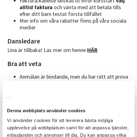
Faktura/kallelse skickas ut inför kursstart
välj
alltid faktura
och vänta med att betala tills
efter ditt barn testat första tillfället
Mer info om våra rabatter finns på våra sociala
medier
Dansledare
Lina är tillbaka! Läs mer om henne
HÄR
Bra att veta
Anmälan är bindande, men du har rätt att prova
på vid första tillfället.
Ev. avbokning måste
ske innan andra kurstillfället för att inte bli
betalningsskyldig
OBS! Automatisk återanmälan till
vårterminen!
Din anmälan gäller alltså ett helt
Denna webbplats använder cookies
läsår
Vi använder cookies för att leverera bästa möjliga
Med reservation för att startdatum kan komma
upplevelse på webbplatsen samt för att anpassa tjänster,
att ändras eller att kursen ej kan starta om för
erbjudanden och annonser till dig. Du kan anpassa vilka