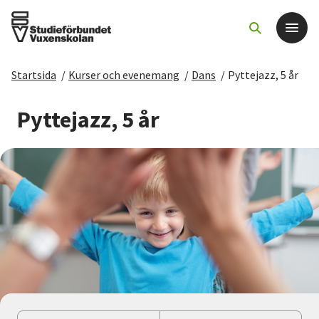
Startsida
/
Kurser och evenemang
/
Dans
/
Pyttejazz, 5 år
Det här gör vi
Pyttejazz, 5 år
För dig som
Sök kurser och evenemang
Om SV
Starta studiecirkel
Cirkelledare