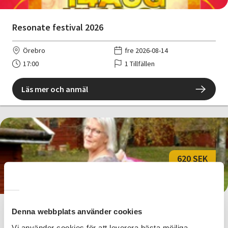
Resonate festival 2026
Örebro
fre 2026-08-14
17:00
1 Tillfällen
Läs mer och anmäl
620 SEK
Frigörande dans - Hallsberg
Denna webbplats använder cookies
Vi använder cookies för att leverera bästa möjliga