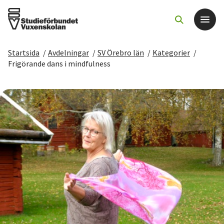
Startsida
/
Avdelningar
/
SV Örebro län
/
Kategorier
/
Det här gör vi
Frigörande dans i mindfulness
För dig som
Sök kurser och evenemang
Om SV
Starta studiecirkel
Cirkelledare