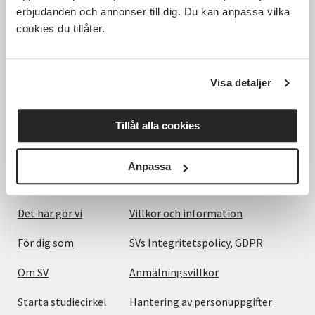
erbjudanden och annonser till dig. Du kan anpassa vilka
cookies du tillåter.
Hela Sveriges studieförbund - Vi är en central
samhällsaktör som bidrar till demokrati och
Visa detaljer
delaktighet, positiv och hållbar utveckling för
människor, miljö och samhällen.
Tillåt alla cookies
Anpassa
Utforska
Om webbplatsen
Det här gör vi
Villkor och information
För dig som
SVs Integritetspolicy, GDPR
Om SV
Anmälningsvillkor
Starta studiecirkel
Hantering av personuppgifter