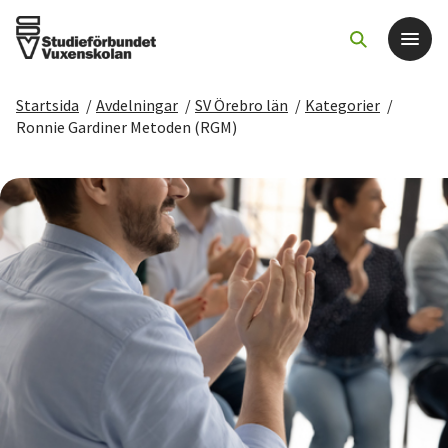
Startsida
/
Avdelningar
/
SV Örebro län
/
Kategorier
/
Det här gör vi
Ronnie Gardiner Metoden (RGM)
För dig som
Sök kurser och evenemang
Om SV
Starta studiecirkel
Cirkelledare