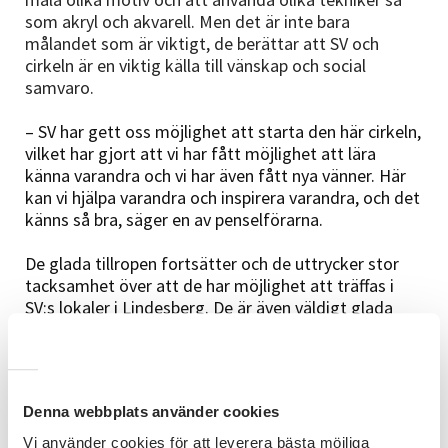
som akryl och akvarell. Men det är inte bara
målandet som är viktigt, de berättar att SV och
cirkeln är en viktig källa till vänskap och social
samvaro.
– SV har gett oss möjlighet att starta den här cirkeln,
vilket har gjort att vi har fått möjlighet att lära
känna varandra och vi har även fått nya vänner. Här
kan vi hjälpa varandra och inspirera varandra, och det
känns så bra, säger en av penselförarna.
De glada tillropen fortsätter och de uttrycker stor
tacksamhet över att de har möjlighet att träffas i
SV:s lokaler i Lindesberg. De är även väldigt glada
över det fina stöd de får från SV som visar intresse
för deras cirkel, verksamhet och utveckling.
Denna webbplats använder cookies
Konst är till för att betraktas
Vi använder cookies för att leverera bästa möjliga