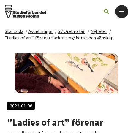
Startsida
/
Avdelningar
/
SV Örebro län
/
Nyheter
/
Det här gör vi
"Ladies of art" förenar vackra ting: konst och vänskap
För dig som
Sök kurser och evenemang
Om SV
Starta studiecirkel
2022-01-06
"Ladies of art" förenar
Cirkelledare