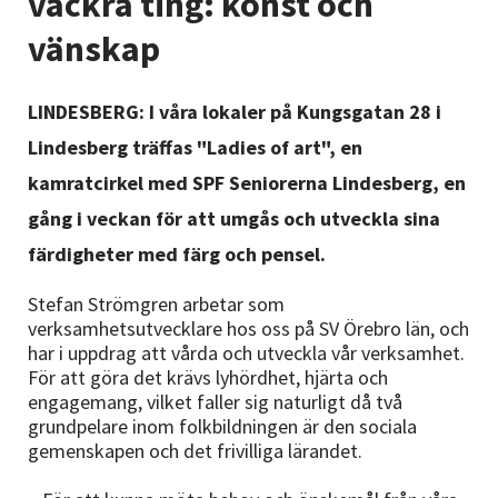
vackra ting: konst och
Nyheter
vänskap
Avdelningar
LINDESBERG: I våra lokaler på Kungsgatan 28 i
Lindesberg träffas "Ladies of art", en
Lyssna
kamratcirkel med SPF Seniorerna Lindesberg, en
gång i veckan för att umgås och utveckla sina
färdigheter med färg och pensel.
Stefan Strömgren arbetar som
verksamhetsutvecklare hos oss på SV Örebro län, och
har i uppdrag att vårda och utveckla vår verksamhet.
För att göra det krävs lyhördhet, hjärta och
engagemang, vilket faller sig naturligt då två
grundpelare inom folkbildningen är den sociala
gemenskapen och det frivilliga lärandet.