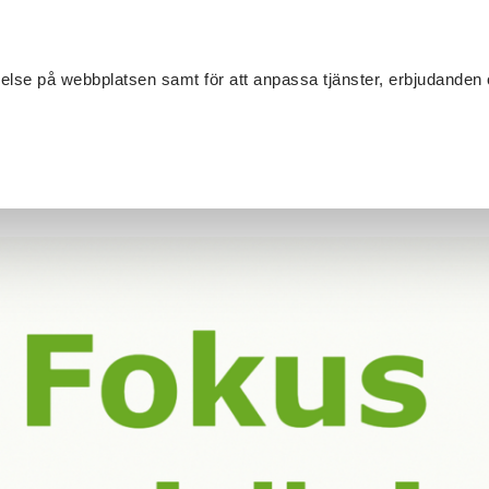
Sök
velse på webbplatsen samt för att anpassa tjänster, erbjudanden 
Om SV
Sta
MANG
s anhörig