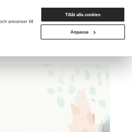
Lyssna
Tillåt alla cookies
och annonser till
rta studiecirkel
Cirkelledare
Nyheter
Avdelningar
Anpassa