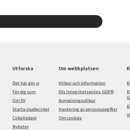
Utforska
Om webbplatsen
K
Det här gör vi
Villkor och information
K
För dig som
SVs Integritetspolicy, GDPR
K
V
Om SV
Anmälningsvillkor
K
Starta studiecirkel
Hantering av personuppgifter
V
Cirkelledare
Om cookies
Nyheter