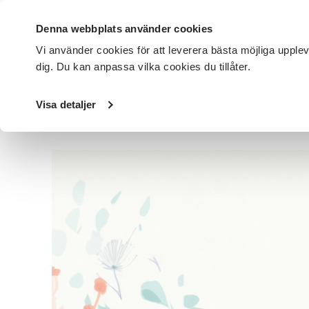
Denna webbplats använder cookies
Vi använder cookies för att leverera bästa möjliga upple
dig. Du kan anpassa vilka cookies du tillåter.
DET HÄR GÖR VI
FÖR DIG SOM
SÖK KURSER OCH EVENE
Visa detaljer
Startsida
/
Avdelningar
/
SV Örebro län
/
Nyheter
/
Foku