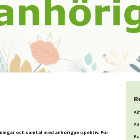
R
Ak
An
ningar och samtal med anhörigperspektiv. För
Ko