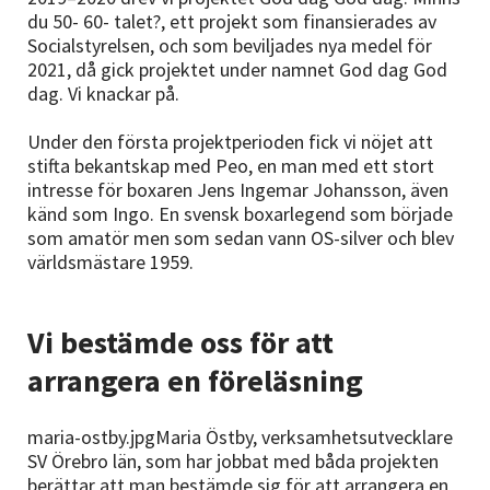
du 50- 60- talet?, ett projekt som finansierades av
Socialstyrelsen, och som beviljades nya medel för
2021, då gick projektet under namnet God dag God
dag. Vi knackar på.
Under den första projektperioden fick vi nöjet att
stifta bekantskap med Peo, en man med ett stort
intresse för boxaren Jens Ingemar Johansson, även
känd som Ingo. En svensk boxarlegend som började
som amatör men som sedan vann OS-silver och blev
världsmästare 1959.
Vi bestämde oss för att
arrangera en föreläsning
maria-ostby.jpgMaria Östby, verksamhetsutvecklare
SV Örebro län, som har jobbat med båda projekten
berättar att man bestämde sig för att arrangera en