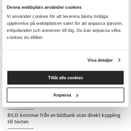
varandra och frågar om det kommer fler liknande
Denna webbplats använder cookies
tillfällen. Tre män berättar hur mycket de uppskattar
Vi använder cookies för att leverera bästa möjliga
tillfällen som dessa.
upplevelse på webbplatsen samt för att anpassa tjänster,
erbjudanden och annonser till dig. Du kan anpassa vilka
”Det är trevligt att få träffas och minnas
tillsammans med andra. Man minns hur det var på
cookies du tillåter.
den tiden, som liten grabb, hur man satt framför
radion och försökte få in ljudet. Det här var riktigt
trevligt!”
Visa detaljer
– Att titta, lyssna och minnas tillsammans öppnar
upp för samtal på ett lättsamt sätt. Det är tydligt
Tillåt alla cookies
hur vi kan fungera som mötesplats utifrån ämnen
som intresserar. Det väcker glädje och skapar
Anpassa
kontakt mellan människor, avslutar Maria.
––––––––––
BILD: kommer från en bildbank utan direkt koppling
till texten.
––––––––––