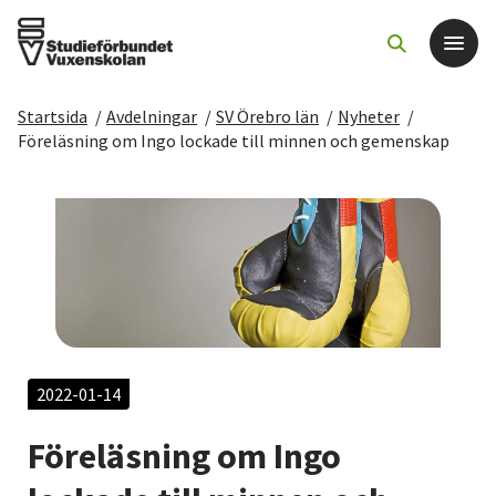
Startsida
/
Avdelningar
/
SV Örebro län
/
Nyheter
/
Det här gör vi
Föreläsning om Ingo lockade till minnen och gemenskap
För dig som
Sök kurser och evenemang
Om SV
Starta studiecirkel
2022-01-14
Föreläsning om Ingo
Cirkelledare