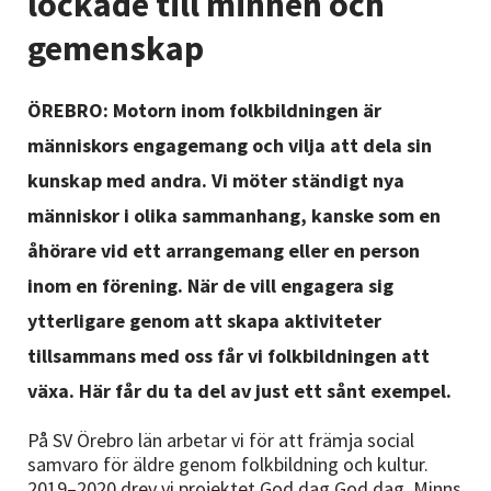
lockade till minnen och
Nyheter
gemenskap
Avdelningar
ÖREBRO: Motorn inom folkbildningen är
människors engagemang och vilja att dela sin
Lyssna
kunskap med andra. Vi möter ständigt nya
människor i olika sammanhang, kanske som en
åhörare vid ett arrangemang eller en person
inom en förening. När de vill engagera sig
ytterligare genom att skapa aktiviteter
tillsammans med oss får vi folkbildningen att
växa. Här får du ta del av just ett sånt exempel.
På SV Örebro län arbetar vi för att främja social
samvaro för äldre genom folkbildning och kultur.
2019–2020 drev vi projektet God dag God dag. Minns