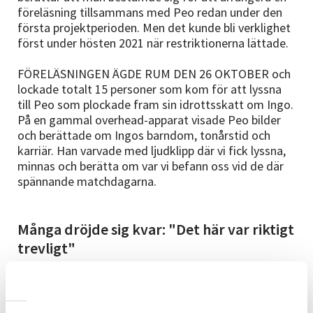
föreläsning tillsammans med Peo redan under den
första projektperioden. Men det kunde bli verklighet
först under hösten 2021 när restriktionerna lättade.
FÖRELÄSNINGEN ÄGDE RUM DEN 26 OKTOBER och
lockade totalt 15 personer som kom för att lyssna
till Peo som plockade fram sin idrottsskatt om Ingo.
På en gammal overhead-apparat visade Peo bilder
och berättade om Ingos barndom, tonårstid och
karriär. Han varvade med ljudklipp där vi fick lyssna,
minnas och berätta om var vi befann oss vid de där
spännande matchdagarna.
Många dröjde sig kvar: "Det här var riktigt
trevligt"
Efter föreläsningen är det många som tittar på de
bilder och tidningar som Peo lagt fram längst bak i
lokalen. Många dröjer sig kvar, tittar, pratar med