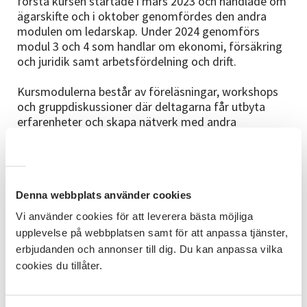
första kursen startade i mars 2023 och handlade om
ägarskifte och i oktober genomfördes den andra
modulen om ledarskap. Under 2024 genomförs
modul 3 och 4 som handlar om ekonomi, försäkring
och juridik samt arbetsfördelning och drift.
Kursmodulerna består av föreläsningar, workshops
och gruppdiskussioner där deltagarna får utbyta
erfarenheter och skapa nätverk med andra
företagare. Alla kurser ges på distans och är
kostnadsfria.
Intresset har varit stort och till första modulen hade
Denna webbplats använder cookies
vi över 200 deltagare från hela landet. Från Örebro
län har vi haft ett 20-tal deltagare i de två
Vi använder cookies för att leverera bästa möjliga
modulerna.
upplevelse på webbplatsen samt för att anpassa tjänster,
erbjudanden och annonser till dig. Du kan anpassa vilka
#nyhlanore
cookies du tillåter.