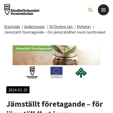
Startsida
/
Avdelningar
/
SV Örebro län
/
Nyheter
/
Det här gör vi
Jämställt företagande – för jämställdhet inom lantbruket
För dig som
Sök kurser och evenemang
Om SV
Starta studiecirkel
2024-01-25
Jämställt företagande – för
Cirkelledare