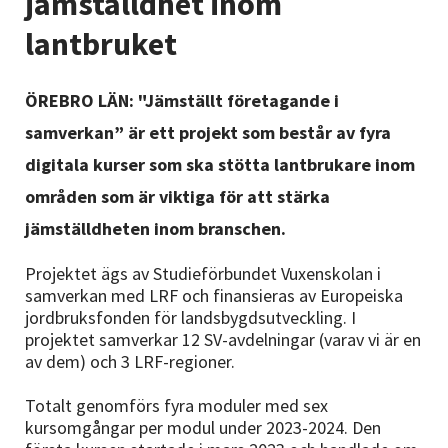
jämställdhet inom
Nyheter
lantbruket
Avdelningar
ÖREBRO LÄN: "Jämställt företagande i
samverkan” är ett projekt som består av fyra
Lyssna
digitala kurser som ska stötta lantbrukare inom
områden som är viktiga för att stärka
jämställdheten inom branschen.
Projektet ägs av Studieförbundet Vuxenskolan i
samverkan med LRF och finansieras av Europeiska
jordbruksfonden för landsbygdsutveckling. I
projektet samverkar 12 SV-avdelningar (varav vi är en
av dem) och 3 LRF-regioner.
Totalt genomförs fyra moduler med sex
kursomgångar per modul under 2023-2024. Den