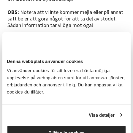
OBS:
Notera att vi inte kommer mejla eller på annat
sätt be er att göra något för att ta del av stödet.
Sådan information tar vi öga mot öga!
Låter det intressant?
Denna webbplats använder cookies
Läs gärna mer om projektet via länken
"ByBeredskap" och hör av er om ni vill veta mer!
Vi använder cookies för att leverera bästa möjliga
upplevelse på webbplatsen samt för att anpassa tjänster,
#nyhlanore
erbjudanden och annonser till dig. Du kan anpassa vilka
#lokby
cookies du tillåter.
Visa detaljer
Tillåt alla cookies