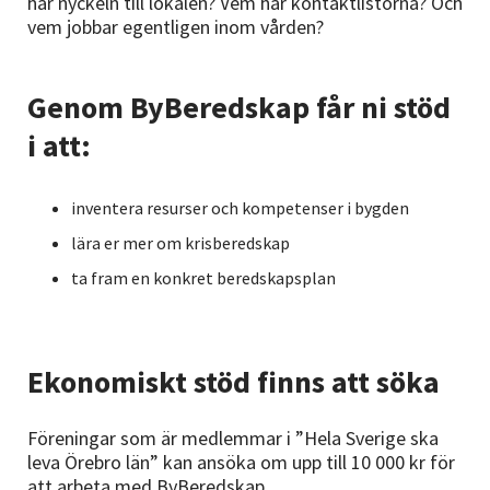
har nyckeln till lokalen? Vem har kontaktlistorna? Och
vem jobbar egentligen inom vården?
Genom ByBeredskap får ni stöd
i att:
inventera resurser och kompetenser i bygden
lära er mer om krisberedskap
ta fram en konkret beredskapsplan
Ekonomiskt stöd finns att söka
Föreningar som är medlemmar i ”Hela Sverige ska
leva Örebro län” kan ansöka om upp till 10 000 kr för
att arbeta med ByBeredskap.