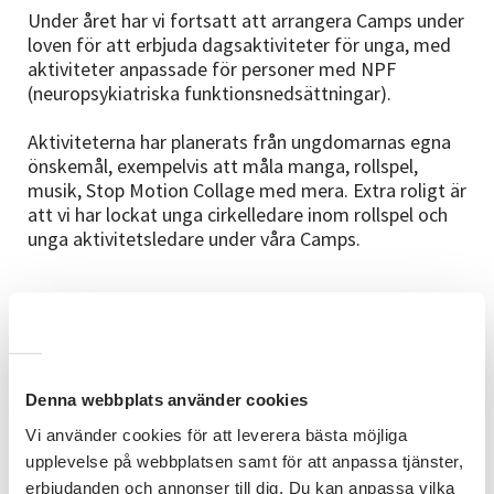
Under året har vi fortsatt att arrangera Camps under
loven för att erbjuda dagsaktiviteter för unga, med
aktiviteter anpassade för personer med NPF
(neuropsykiatriska funktionsnedsättningar).
Aktiviteterna har planerats från ungdomarnas egna
önskemål, exempelvis att måla manga, rollspel,
musik, Stop Motion Collage med mera. Extra roligt är
att vi har lockat unga cirkelledare inom rollspel och
unga aktivitetsledare under våra Camps.
Genomslag i samhället
Under 2024 har projektet fått stor uppmärksamhet.
Vårdcentraler, Barn- och Ungdomspsykiatrin och
Denna webbplats använder cookies
Barn- och Ungdomshabiliteringen har börjat hänvisa
Vi använder cookies för att leverera bästa möjliga
ungdomar till oss.
upplevelse på webbplatsen samt för att anpassa tjänster,
erbjudanden och annonser till dig. Du kan anpassa vilka