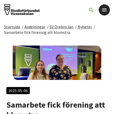
Startsida
/
Avdelningar
/
SV Örebro län
/
Nyheter
/
Det här gör vi
Samarbete fick förening att blomstra
För dig som
Sök kurser och evenemang
Om SV
Starta studiecirkel
2025-05-06
Samarbete fick förening att
Cirkelledare