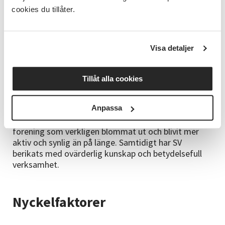
Kommuner efterfrågar våra skolombudsutbildningar,
cookies du tillåter.
och vi har blivit inbjudna att delta i viktiga forum
som Rådet för funktionshinder och universitetets
föreläsningar.
Visa detaljer
Föreningsutveckling
Tillåt alla cookies
Samarbetet mellan Autism Örebro län och SV Örebro
Anpassa
län har breddat föreningens verksamhet, genererat
fler aktiviteter och nya medlemmar. Här ser vi en
förening som verkligen blommat ut och blivit mer
aktiv och synlig än på länge. Samtidigt har SV
berikats med ovärderlig kunskap och betydelsefull
verksamhet.
Nyckelfaktorer