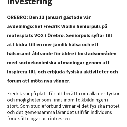
investering
Nyheter
ÖREBRO: Den 13 januari gästade vår
Avdelningar
avdelningschef Fredrik Wallin Seniorpuls på
mötesplats VOX i Örebro. Seniorpuls syftar till
Lyssna
att bidra till en mer jämlik hälsa och ett
hälsosamt åldrande för äldre i bostadsområden
med socioekonimiska utmaningar genom att
inspirera till, och erbjuda fysiska aktiviteter och
forum att möta nya vänner.
Fredrik var på plats för att berätta om alla de styrkor
och möjligheter som finns inom folkbildningen i
stort. Som studieförbund värnar vi det fysiska mötet
och det gemensamma lärandet utifrån individens
förutsättningar och intressen.