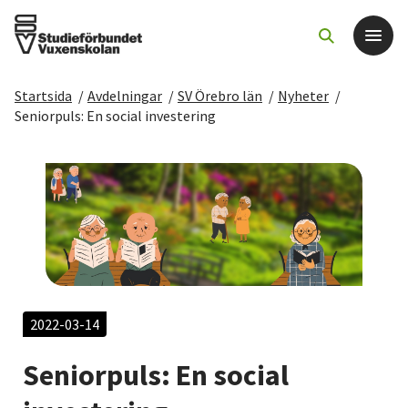
Startsida
/
Avdelningar
/
SV Örebro län
/
Nyheter
/
Det här gör vi
Seniorpuls: En social investering
För dig som
Sök kurser och evenemang
Om SV
Starta studiecirkel
2022-03-14
Seniorpuls: En social
Cirkelledare