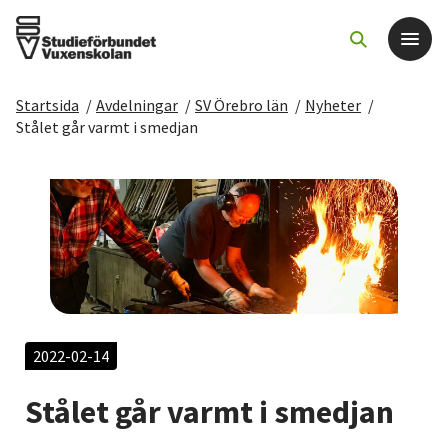
Startsida
/
Avdelningar
/
SV Örebro län
/
Nyheter
/
Det här gör vi
Stålet går varmt i smedjan
För dig som
Sök kurser och evenemang
Om SV
Starta studiecirkel
2022-02-14
Stålet går varmt i smedjan
Cirkelledare