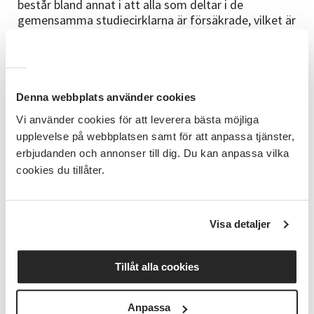
består bland annat i att alla som deltar i de
gemensamma studiecirklarna är försäkrade, vilket är
otroligt viktigt i en verksamhet med heta eldar och
hett stål. Han berättar även att de får snabb hjälp när
de behöver det, vilket de uppskattar.
– Genom samarbetet blir vår verksamhet möjlig, och
Denna webbplats använder cookies
SV hjälper till att utveckla vår förening med olika
Vi använder cookies för att leverera bästa möjliga
utbildningar och annat. Ni har ju precis hjälpt oss att
upplevelse på webbplatsen samt för att anpassa tjänster,
gå över till digital rapportering via E-tjänsten, och
erbjudanden och annonser till dig. Du kan anpassa vilka
det blev ju toppen. Sen är det väldigt roligt när ni
cookies du tillåter.
kommer på besök och visar intresse för vår
verksamhet, det väcker ofta nya tankar och idéer.
BERGSLAGENS HÅRDASTE, OCH SNÄLLASTE,
Visa detaljer
GÄNG!
När Stefan kommer tillbaka till kontoret är han
märkbart imponerad av drivet, engagemanget och
Tillåt alla cookies
ödmjukheten i föreningen.
Anpassa
– Jag träffade garanterat Bergslagens hårdaste