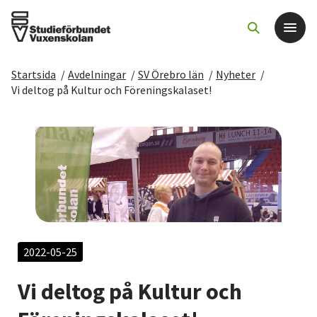
Startsida
/
Avdelningar
/
SV Örebro län
/
Nyheter
/
Det här gör vi
Vi deltog på Kultur och Föreningskalaset!
För dig som
Sök kurser och evenemang
Om SV
Starta studiecirkel
2022-05-25
Vi deltog på Kultur och
Cirkelledare