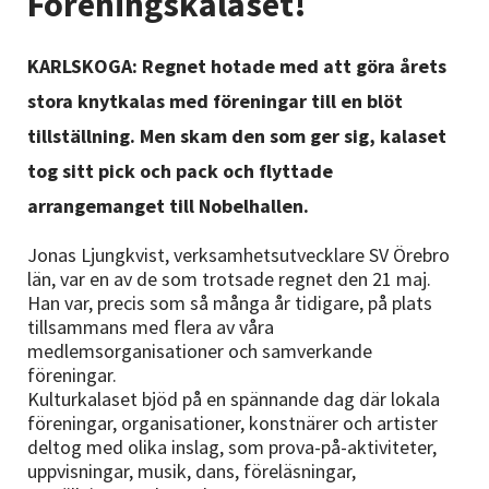
Föreningskalaset!
Nyheter
KARLSKOGA: Regnet hotade med att göra årets
Avdelningar
stora knytkalas med föreningar till en blöt
tillställning. Men skam den som ger sig, kalaset
Lyssna
tog sitt pick och pack och flyttade
arrangemanget till Nobelhallen.
Jonas Ljungkvist, verksamhetsutvecklare SV Örebro
län, var en av de som trotsade regnet den 21 maj.
Han var, precis som så många år tidigare, på plats
tillsammans med flera av våra
medlemsorganisationer och samverkande
föreningar.
Kulturkalaset bjöd på en spännande dag där lokala
föreningar, organisationer, konstnärer och artister
deltog med olika inslag, som prova-på-aktiviteter,
uppvisningar, musik, dans, föreläsningar,