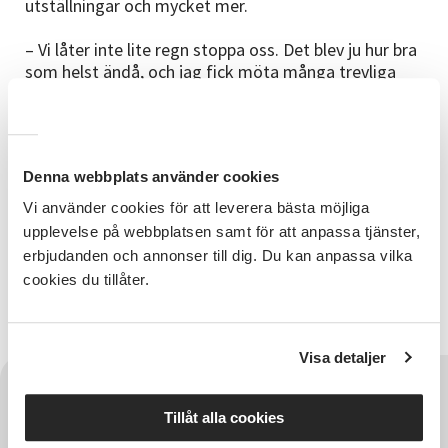
utställningar och mycket mer.
– Vi låter inte lite regn stoppa oss. Det blev ju hur bra
som helst ändå, och jag fick möta många trevliga
människor för att berätta om SV och allt roligt som
vi kan göra, både i egen regi och tillsammans med
samverkande, säger Jonas.
Denna webbplats använder cookies
Vi använder cookies för att leverera bästa möjliga
upplevelse på webbplatsen samt för att anpassa tjänster,
Relaterade länkar
erbjudanden och annonser till dig. Du kan anpassa vilka
cookies du tillåter.
Föreningsliv
Visa detaljer
Tillåt alla cookies