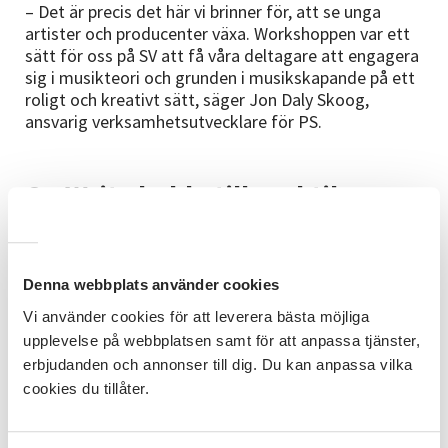
– Det är precis det här vi brinner för, att se unga
artister och producenter växa. Workshoppen var ett
sätt för oss på SV att få våra deltagare att engagera
sig i musikteori och grunden i musikskapande på ett
roligt och kreativt sätt, säger Jon Daly Skoog,
ansvarig verksamhetsutvecklare för PS.
Co-Write ledde till praktik
Jon berättar att han träffade Hannes när PS
anordnade en "Co-Write" tillsamans med
Denna webbplats använder cookies
Musikhögskolan i april 2022.
Vi använder cookies för att leverera bästa möjliga
– Då fick vi förfrågan av Hannes om praktik, vi
upplevelse på webbplatsen samt för att anpassa tjänster,
bestämde oss för att köra och Hannes gjorde en
erbjudanden och annonser till dig. Du kan anpassa vilka
månads praktik hos oss i studion. Det känns sjukt
cookies du tillåter.
roligt att PS har kommit så här långt sedan vi
startade 2018. Det känns stort att vi har en studio
där man vill ha sin praktik, avslutar Jon.